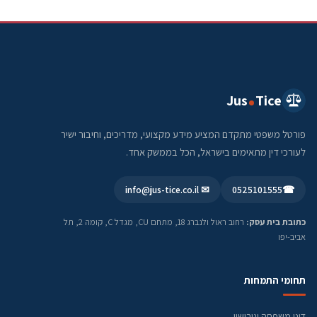
Jus
Tice
פורטל משפטי מתקדם המציע מידע מקצועי, מדריכים, וחיבור ישיר
לעורכי דין מתאימים בישראל, הכל בממשק אחד.
✉ info@jus-tice.co.il
0525101555
☎
כתובת בית עסק:
רחוב ראול ולנברג 18, מתחם CU, מגדל C, קומה 2, תל
אביב-יפו
תחומי התמחות
דיני משפחה וגירושין