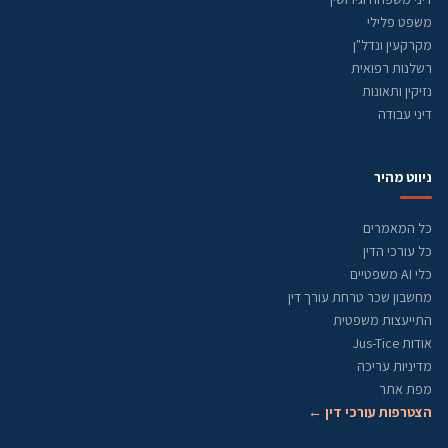
משפט פלילי
מקרקעין ונדל"ן
רשלנות רפואית
נזיקין ותאונות
דיני עבודה
ניווט מהיר
כל המאמרים
כל עורכי הדין
כלי AI משפטיים
מחשבון שכר טרחת עורך דין
התייעצות משפטית
אודות Jus-Tice
מדיניות עריכה
מפת אתר
הצטרפות עורכי דין ←