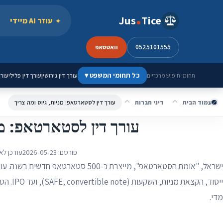
ילוג לתוכן
Jus
Tice
עוזר AI מיידי
0525101555
וואטסאפ
כל תחומי המשפט
▾
עורך דין גירושין
עורך דין פלילי
עורך
תחומי חיפוש מרכזיים
עמוד הבית
דיני חברות
עורך דין לסטארטאפ: מניות, גיוס ומה צריך
עורך דין לסטארטאפ: מני
פורסם:
2026-05-23
עודכן לא
ישראל, "אומת הסטארטאפ", מייצרת כ-500 ס
ייסוד, ה
מדי.