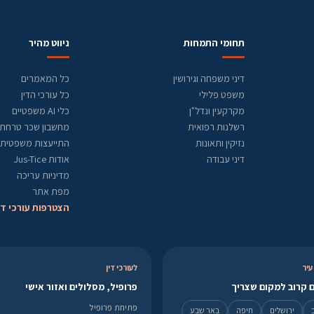
תחומי התמחות
ניווט מהיר
דיני משפחה וגירושין
כל המאמרים
משפט פלילי
כל עורכי הדין
מקרקעין ונדל"ן
כלי AI משפטיים
רשלנות רפואית
מחשבון שכר טרחת ע
נזיקין ותאונות
התייעצות משפטית
דיני עבודה
אודות Jus-Tice
מדיניות עריכה
מפת אתר
הצטרפות עורכי די
עיר
לעורכי דין
 קרוב למקום שצריך
פרופיל, מסלולים ואזור אישי
פתיחת פרופיל
ירושלים
חיפה
באר שבע