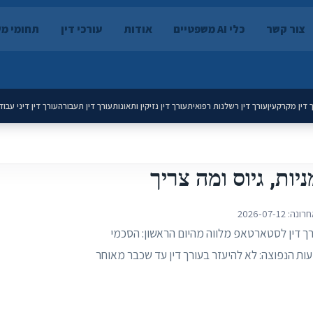
צור קשר
כלי AI משפטיים
אודות
עורכי דין
תחומי מ
 דין מקרקעין
עורך דין רשלנות רפואית
עורך דין נזיקין ותאונות
עורך דין תעבורה
עורך דין דיני עבוד
ות, גיוס ומה צריך
חרונה:
2026-07-12
טארטאפ חדשים בשנה. עורך דין לסטארטאפ מלווה מהיום הראשון: הסכמי
קצאת מניות, השקעות (SAFE, convertible note), ועד IPO. הטעות הנפוצה: לא להיעזר בעורך דין עד שכבר מאוחר