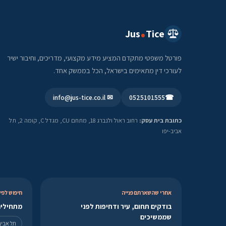
Jus
Tice
פורטל משפטי מתקדם המציע מידע מקצועי, מדריכים, וחיבור ישיר
לעורכי דין מתאימים בישראל, הכל בממשק אחד.
✉ info@jus-tice.co.il
0525101555
☎
כתובת בית עסק:
רחוב ראול ולנברג 18, מתחם CU, מגדל C, קומה 2, תל
אביב-יפו
אחרי שהשארתם פנייה
חיפוש לפי 
בודקים תחום, עיר ודחיפות לפני
מתחילים
שממשיכים
תל אביב