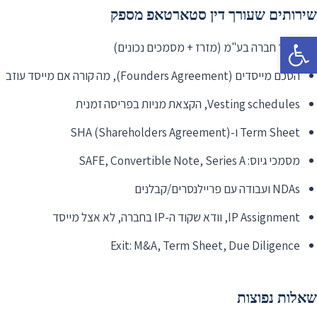
שירותים שעורך דין סטארטאפ מספק
פתח סרגל נגישות
ייסוד חברה בע"מ (מזרז + מסמכים נכונים)
הסכם מייסדים (Founders Agreement), מה קורה אם מייסד עוזב
Vesting schedules, הקצאת מניות בפריסה זמנית
Term Sheet ו-SHA (Shareholders Agreement)
מסמכי גיוס: SAFE, Convertible Note, Series A
NDAs ועבודה עם פריילנסרים/קבלנים
IP Assignment, וודא שקוד ה-IP בחברה, לא אצל מייסד
Exit: M&A, Term Sheet, Due Diligence
שאלות נפוצות