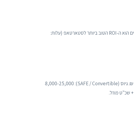
מהרגע שיש שותף. לא "כשהיה כסף", כי אז כבר ייתכנו בעיות. הסכם מייסדים הוא ה-ROI הטוב ביותר לסטארטאפ (עלות:
הסכם מייסדים: 3,000-8,000 ₪. ייסוד חברה + מסמכים: 5,000-15,000 ₪. גיוס (SAFE / Convertible): 8,000-25,000