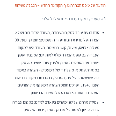
הודעה על טופס הצהרה נגיף הקורונה החדש – הגבלת פעילות
3א. מעסיק במקום עבודה אחראי לכל אלה:
טרם הגעת עובד למקום העבודה, העובד ימדוד חום וימלא
הצהרה על מדידת חום והיעדר התסמינים: חום גוף מעל 38
מעלות צלזיוס, שיעול, קושי בנשימה; העובד יגיע למקום
העבודה עם טופס הצהרה מלא לאותו יום; המעביד יאסוף
וישמור את הטפסים כאמור; ולעניין עובד שאינו מועסק
במסגרת עסק או משלח יד של המעסיק – הצהרה כאמור
יכול שתיעשה בעל פה; המנהל, כהגדרתו בפקודת בריאות
העם, 31940, יפרסם טופס הצהרה המשקף את הפרטים
האמורים באתר האינטרנט של משרד הבריאות;
שמירת מרחק של שני מטרים בין אדם לאדם; במקום עבודה
שבו לא ניתן לשמור על מרחק כאמור, ידאג המעסיק