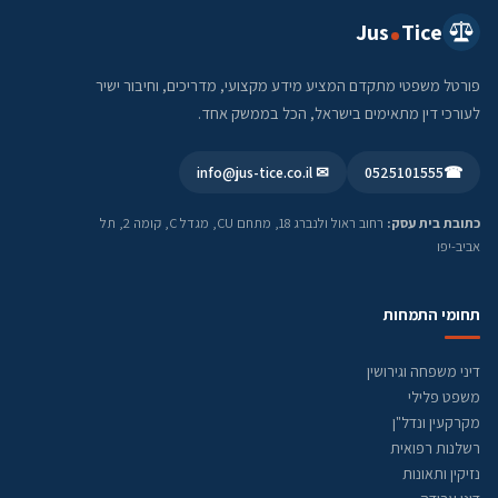
Jus
Tice
פורטל משפטי מתקדם המציע מידע מקצועי, מדריכים, וחיבור ישיר
לעורכי דין מתאימים בישראל, הכל בממשק אחד.
✉ info@jus-tice.co.il
0525101555
☎
כתובת בית עסק:
רחוב ראול ולנברג 18, מתחם CU, מגדל C, קומה 2, תל
אביב-יפו
תחומי התמחות
דיני משפחה וגירושין
משפט פלילי
מקרקעין ונדל"ן
רשלנות רפואית
נזיקין ותאונות