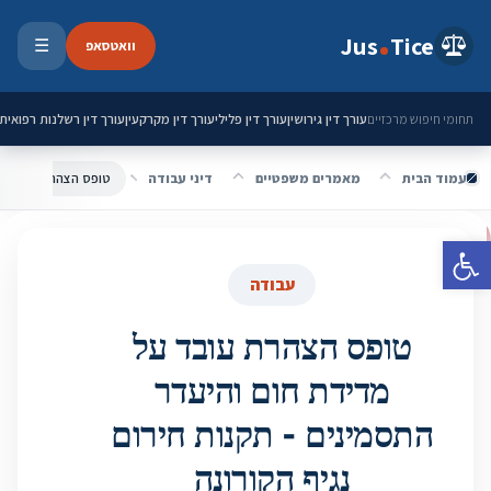
ילוג לתוכן
Jus
Tice
וואטסאפ
☰
פתיחת 
עורך דין גירושין
עורך דין פלילי
עורך דין מקרקעין
עורך דין רשלנות רפואית
תחומי חיפוש מרכזיים
עמוד הבית
מאמרים משפטיים
דיני עבודה
פתח סרגל נגישות
עבודה
טופס הצהרת עובד על
מדידת חום והיעדר
התסמינים - תקנות חירום
נגיף הקורונה