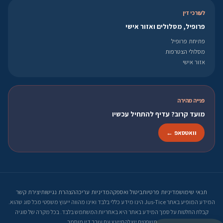
לעורכי דין
פרופיל, מסלולים ואזור אישי
פתיחת פרופיל
מסלולי הצטרפות
אזור אישי
פנייה מהירה
מועד קרוב? עדיף להתחיל עכשיו
וואטסאפ ←
תנאי שימוש
מדיניות פרטיות
ביטול ואספקה
מדיניות עריכה
הצהרת נגישות
יצירת קשר
המידע המופיע באתר Jus-Tice הינו מידע כללי בלבד ואינו מהווה ייעוץ משפטי מכל סוג שהוא.
קבלת החלטות על סמך המידע באתר היא באחריות המשתמש בלבד. בכל מקרה של סוגיה
משפטית יש להתייעץ עם עורך דין מוסמך.