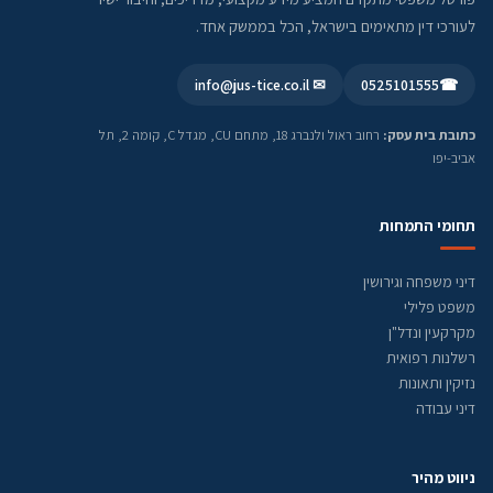
לעורכי דין מתאימים בישראל, הכל בממשק אחד.
✉ info@jus-tice.co.il
0525101555
☎
כתובת בית עסק:
רחוב ראול ולנברג 18, מתחם CU, מגדל C, קומה 2, תל
אביב-יפו
תחומי התמחות
דיני משפחה וגירושין
משפט פלילי
מקרקעין ונדל"ן
רשלנות רפואית
נזיקין ותאונות
דיני עבודה
ניווט מהיר