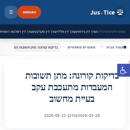
ילוג לתוכן
Jus
Tice
וואטסאפ
☰
פתיחת 
עורך דין גירושין
עורך דין פלילי
עורך דין מקרקעין
עורך דין רשלנות רפואית
תחומי חיפוש מרכזיים
עמוד הבית
מאמרים משפטיים
פתח סרגל נגישות
בדיקות קורונה: מתן תשובות
המעבדות מתעכבת עקב
בעיית מחשוב
2020-03-28
עודכן: 2026-05-22