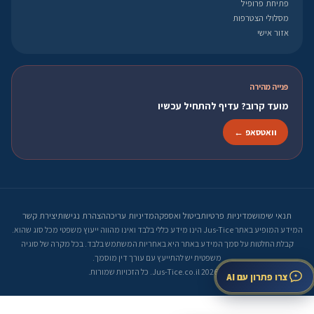
פתיחת פרופיל
מסלולי הצטרפות
אזור אישי
פנייה מהירה
מועד קרוב? עדיף להתחיל עכשיו
וואטסאפ ←
תנאי שימוש
מדיניות פרטיות
ביטול ואספקה
מדיניות עריכה
הצהרת נגישות
יצירת קשר
המידע המופיע באתר Jus-Tice הינו מידע כללי בלבד ואינו מהווה ייעוץ משפטי מכל סוג שהוא.
קבלת החלטות על סמך המידע באתר היא באחריות המשתמש בלבד. בכל מקרה של סוגיה
משפטית יש להתייעץ עם עורך דין מוסמך.
© 2026 Jus-Tice.co.il. כל הזכויות שמורות.
צרו פתרון עם AI