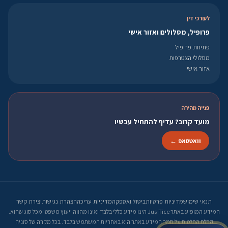
לעורכי דין
פרופיל, מסלולים ואזור אישי
פתיחת פרופיל
מסלולי הצטרפות
אזור אישי
פנייה מהירה
מועד קרוב? עדיף להתחיל עכשיו
וואטסאפ ←
תנאי שימוש
מדיניות פרטיות
ביטול ואספקה
מדיניות עריכה
הצהרת נגישות
יצירת קשר
המידע המופיע באתר Jus-Tice הינו מידע כללי בלבד ואינו מהווה ייעוץ משפטי מכל סוג שהוא.
קבלת החלטות על סמך המידע באתר היא באחריות המשתמש בלבד. בכל מקרה של סוגיה