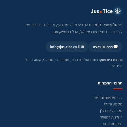
Jus
Tice
פורטל משפטי מתקדם המציע מידע מקצועי, מדריכים, וחיבור ישיר
לעורכי דין מתאימים בישראל, הכל בממשק אחד.
✉ info@jus-tice.co.il
0525101555
☎
כתובת בית עסק:
רחוב ראול ולנברג 18, מתחם CU, מגדל C, קומה 2, תל
אביב-יפו
תחומי התמחות
דיני משפחה וגירושין
משפט פלילי
מקרקעין ונדל"ן
רשלנות רפואית
נזיקין ותאונות