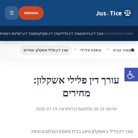
ילוג לתוכן
Jus
Tice
וואטסאפ
☰
פתיחת 
עורך דין גירושין
עורך דין פלילי
עורך דין מקרקעין
עורך דין רשלנות רפואית
תחומי חיפוש מרכזיים
עמוד הבית
משפט פלילי
עורך דין פלילי אשקלון: מחירים
פתח סרגל נגישות
עורך דין פלילי אשקלון:
מחירים
פורסם:
2026-05-23
עודכן לאחרונה:
2026-07-19
עורך דין פלילי באשקלון מייצג בבית משפט השלום ובמחוזי.