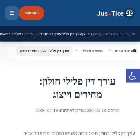
ילוג לתוכן
Jus
Tice
וואטסאפ
☰
פתיחת 
עורך דין גירושין
עורך דין פלילי
עורך דין מקרקעין
עורך דין רשלנות רפואית
תחומי חיפוש מרכזיים
עמוד הבית
משפט פלילי
עורך דין פלילי חולון: מחירים וייצוג
פתח סרגל נגישות
עורך דין פלילי חולון:
מחירים וייצוג
פורסם:
2026-05-23
עודכן לאחרונה:
2026-07-19
עורך דין פלילי בחולון מייצג בבית משפט השלום ומחוזי תל אביב.