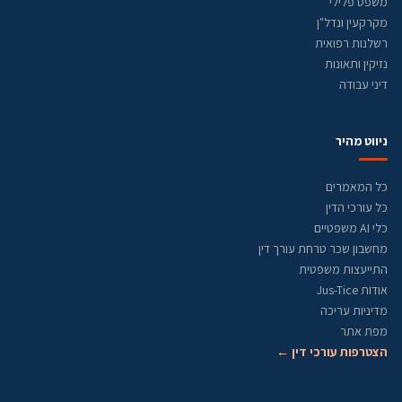
משפט פלילי
מקרקעין ונדל"ן
רשלנות רפואית
נזיקין ותאונות
דיני עבודה
ניווט מהיר
כל המאמרים
כל עורכי הדין
כלי AI משפטיים
מחשבון שכר טרחת עורך דין
התייעצות משפטית
אודות Jus-Tice
מדיניות עריכה
מפת אתר
הצטרפות עורכי דין ←