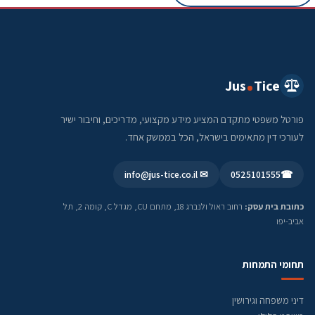
Jus
Tice
פורטל משפטי מתקדם המציע מידע מקצועי, מדריכים, וחיבור ישיר
לעורכי דין מתאימים בישראל, הכל בממשק אחד.
✉ info@jus-tice.co.il
0525101555
☎
כתובת בית עסק:
רחוב ראול ולנברג 18, מתחם CU, מגדל C, קומה 2, תל
אביב-יפו
תחומי התמחות
דיני משפחה וגירושין