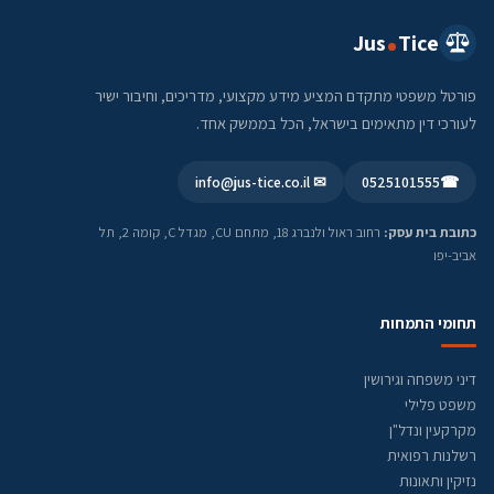
Jus
Tice
פורטל משפטי מתקדם המציע מידע מקצועי, מדריכים, וחיבור ישיר
לעורכי דין מתאימים בישראל, הכל בממשק אחד.
✉ info@jus-tice.co.il
0525101555
☎
כתובת בית עסק:
רחוב ראול ולנברג 18, מתחם CU, מגדל C, קומה 2, תל
אביב-יפו
תחומי התמחות
דיני משפחה וגירושין
משפט פלילי
מקרקעין ונדל"ן
רשלנות רפואית
נזיקין ותאונות