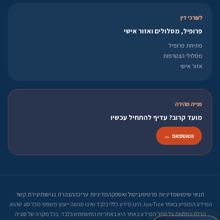
לעורכי דין
פרופיל, מסלולים ואזור אישי
פתיחת פרופיל
מסלולי הצטרפות
אזור אישי
פנייה מהירה
מועד קרוב? עדיף להתחיל עכשיו
וואטסאפ ←
תנאי שימוש
מדיניות פרטיות
ביטול ואספקה
מדיניות עריכה
הצהרת נגישות
יצירת קשר
המידע המופיע באתר Jus-Tice הינו מידע כללי בלבד ואינו מהווה ייעוץ משפטי מכל סוג שהוא.
קבלת החלטות על סמך המידע באתר היא באחריות המשתמש בלבד. בכל מקרה של סוגיה