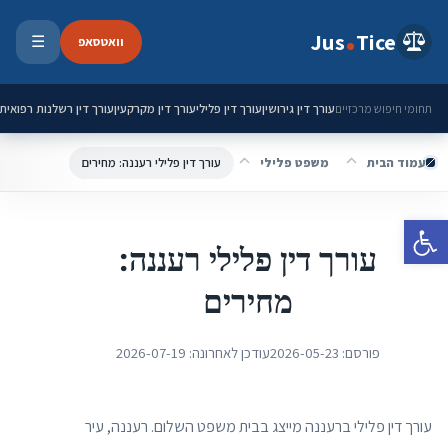
ילוג לתוכן
Jus
Tice
וואטסאפ
☰
פתיחת 
עורך דין גירושין
עורך דין פלילי
עורך דין מקרקעין
עורך דין רשלנות רפואית
תחומי חיפוש מרכזיים
עמוד הבית
משפט פלילי
עורך דין פלילי רעננה: מחירים
פתח סרגל נגישות
עורך דין פלילי רעננה:
מחירים
פורסם:
2026-05-23
עודכן לאחרונה:
2026-07-19
עורך דין פלילי ברעננה מייצג בבית משפט השלום. רעננה, עיר