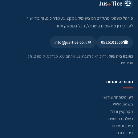
Jus
Tice
פורטל משפטי מתקדם המציע מידע מקצועי, מדריכים, וחיבור ישיר
לעורכי דין מתאימים בישראל, הכל בממשק אחד.
✉ info@jus-tice.co.il
0525101555
☎
כתובת בית עסק:
רחוב ראול ולנברג 18, מתחם CU, מגדל C, קומה 2, תל
אביב-יפו
תחומי התמחות
דיני משפחה וגירושין
משפט פלילי
מקרקעין ונדל"ן
רשלנות רפואית
נזיקין ותאונות
דיני עבודה