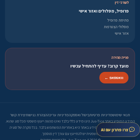
לעורכי דין
פרופיל, מסלולים ואזור אישי
פתיחת פרופיל
מסלולי הצטרפות
אזור אישי
פנייה מהירה
מועד קרוב? עדיף להתחיל עכשיו
וואטסאפ ←
תנאי שימוש
מדיניות פרטיות
ביטול ואספקה
מדיניות עריכה
הצהרת נגישות
יצירת קשר
המידע המופיע באתר Jus-Tice הינו מידע כללי בלבד ואינו מהווה ייעוץ משפטי מכל סוג שהוא.
קבלת החלטות על סמך המידע באתר היא באחריות המשתמש בלבד. בכל מקרה של סוגיה
צרו פתרון עם AI
משפטית יש להתייעץ עם עורך דין מוסמך.
© 2026 Jus-Tice.co.il. כל הזכויות שמורות.