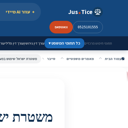
ילוג לתוכן
Jus
Tice
עוזר AI מיידי
0525101555
וואטסאפ
כל תחומי המשפט
▾
עורך דין גירושין
עורך דין פלילי
עורך
תחומי חיפוש מרכזיים
עמוד הבית
מאמרים משפטיים
סייבר
משטרת ישר