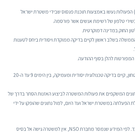
1) הפעולות הנטענות נעשו על ידי משטרת ישראל; (2) הפעולות נעשו באמצעות תוכנת פגסוס שבידי משטרת ישראל
ון החוק במדינה דמוקרטית.
הממשלה בשלב ראשון לקיים בדיקה ממוקדת ויסודית ביחס לטענות
המפורטות להלן בסוף ההודעה.
צוות הבדיקה בסיועם של מומחים טכנולוגיים מגופי ביטחון, קיים בדיקה טכנולוגית יסודית ומעמיקה, בין הימים 9 עד ה-20
תונים המשקפים את פעולות המשטרה לביצוע האזנות הסתר בדרך של
הפעלתה במשטרת ישראל ועד היום, למול נתונים שהופקו על ידי
יצוין כי המערכת מותקנת במתקני משטרת ישראל בלבד. לפי המידע שנמסר מחברת NSO, אין למשטרה גישה אל בסיס