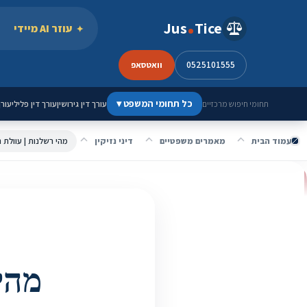
ילוג לתוכן
Jus
Tice
עוזר AI מיידי
0525101555
וואטסאפ
כל תחומי המשפט
▾
עורך דין גירושין
עורך דין פלילי
עורך
תחומי חיפוש מרכזיים
עמוד הבית
מאמרים משפטיים
דיני נזיקין
מהי רשלנות | עוולת 
מהי