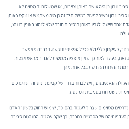
יר ונבון כן היה עושה באותן נסיבות, או שמשלוח יד מסוים לא
יר ונבון וכשיר לפעול במשלוח יד זה כן היה משתמש או נוקט באותן
 אחר שיש לו לגביו באותן הנסיבות חובה שלא לנהוג באופן בו נהג,
וולה.
חב, כעיקרון כללי ולא ככלל ספציפי ונוקשה. דבר זה מאפשר
. זאת, בעיקר לאור כך שאין אופציה ממשית להגדיר מראש ולנסות
 רמת הזהירות הנדרשת בכל אחת מהן.
עוולה הוא אינסופי, ויש לבחור בדרך של קביעת "נוסחה" שהערכים
וימות שעומדות בפני בית המשפט.
נדרטים מסוימים שצריך לעמוד בהם. כך, שימוש החוק בלשון "האדם
 העדפותיהם של הפרטים בחברה, כך שקביעה מהי התנהגות סבירה