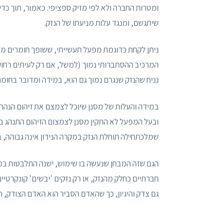
ומטרות החברה ולא לפי מזיק ספציפי. כאמור, תוך כד
שיתגשם, ומנגד עלות מניעתו של הנזק.
ניתן לקחת כדוגמת מפעל תעשייתי, ששופך חומרים מ
המרכיב ההסתברותי נמוך (למשל, אם רק לעיתים רחוקו
נניח שהנזק שנגרם נמוך גם הוא, במידה ומדובר בחומ
במידה והעלות של מסנן שיוכל לצמצם את זיהום הנהר נ
ובעל המפעל לא התקין מסנן לצמצום הזיהום התנהג בר
שמלכתחילה תוחלת הנזק במקרה הנידון אינה גבוהה, ב
הגם שזה המבחן שנעשה בו שימוש, ישנה התלבטות בפס
חברתיים כחלק מהנזק, או רק נזקים 'יבשים' קונקרטיים
גם צדק והיגיון, כך שהאדם הסביר הוא האדם הצודק, הה