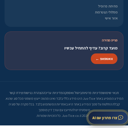
פתיחת פרופיל
מסלולי הצטרפות
אזור אישי
פנייה מהירה
מועד קרוב? עדיף להתחיל עכשיו
וואטסאפ ←
תנאי שימוש
מדיניות פרטיות
ביטול ואספקה
מדיניות עריכה
הצהרת נגישות
יצירת קשר
המידע המופיע באתר Jus-Tice הינו מידע כללי בלבד ואינו מהווה ייעוץ משפטי מכל סוג שהוא.
קבלת החלטות על סמך המידע באתר היא באחריות המשתמש בלבד. בכל מקרה של סוגיה
משפטית יש להתייעץ עם עורך דין מוסמך.
© 2026 Jus-Tice.co.il. כל הזכויות שמורות.
צרו פתרון עם AI