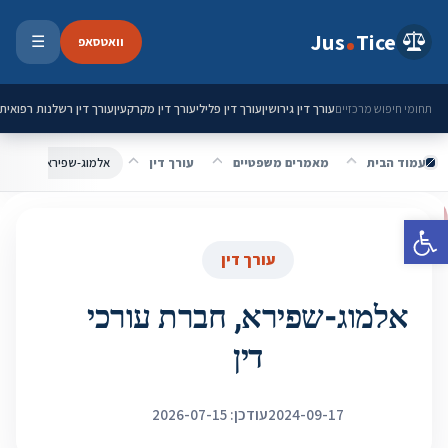
ילוג לתוכן
Jus
Tice
וואטסאפ
☰
פתיחת 
עורך דין גירושין
עורך דין פלילי
עורך דין מקרקעין
עורך דין רשלנות רפואית
תחומי חיפוש מרכזיים
עמוד הבית
מאמרים משפטיים
עורך דין
אלמוג-שפירא, חברת עור
פתח סרגל נגישות
עורך דין
אלמוג-שפירא, חברת עורכי
דין
2024-09-17
עודכן: 2026-07-15