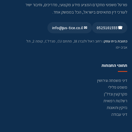
פורטל משפטי מתקדם המציע מידע מקצועי, מדריכים, וחיבור ישיר
לעורכי דין מתאימים בישראל, הכל בממשק אחד.
✉ info@jus-tice.co.il
0525101555
☎
כתובת בית עסק:
רחוב ראול ולנברג 18, מתחם CU, מגדל C, קומה 2, תל
אביב-יפו
תחומי התמחות
דיני משפחה וגירושין
משפט פלילי
מקרקעין ונדל"ן
רשלנות רפואית
נזיקין ותאונות
דיני עבודה