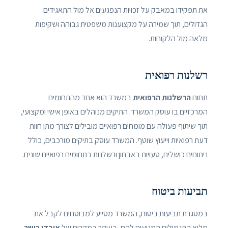
את תפקידו במאבק על זכויות הנפגעים אל מול התאגידים
הגדולים, תוך שמירה על מקצוענות משפטית גבוהה ושקיפות
מלאה מול הלקוחות.
רשלנות רפואית
תחום
הרשלנות הרפואית
במשרד הוא אחד מהתחומים
המרכזיים בו עוסק המשרד. התיקים מנוהלים באופן אישי ומקצועי,
תוך שיתוף פעולה עם מומחים רפואיים מובילים לצורך מתן חוות
דעת רפואיות וייעוץ שוטף. המשרד עוסק בתיקים מורכבים, כולל
ניתוחים כושלים, טעויות באבחון ורשלנות בתחומים רפואיים שונים.
תביעות ביטוח
במסגרת תביעות ביטוח, המשרד מסייע למבוטחים לקבל את
מלוא התגמולים המגיעים להם, בעיקר במקרים של
אובדן כושר