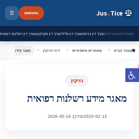
ילוג לתוכן
Jus
Tice
וואטסאפ
☰
פתיחת 
עורך דין גירושין
עורך דין פלילי
עורך דין מקרקעין
עורך דין רשלנות רפואית
תחומי חיפוש מרכזיים
עמוד הבית
מאמרים משפטיים
דיני נזיקין
מאגר מידע רשלנות ר
פתח סרגל נגישות
נזיקין
מאגר מידע רשלנות רפואית
2020-02-15
עודכן: 2026-05-16