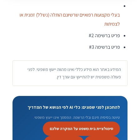
בעלי מקצועות רפואיים שרשיונם הותלה (נשלל) זמנית או
לצמיתות
פריט ברשימה #2
פריט ברשימה #3
המידע באתר הוא מידע כללי ואינו מהווה ייעוץ משפטי. לפני
פעולה משפטית יש להתייעץ עם עורך דין.
להתכונן לפני שפונים: כלי AI לפי הנושא של המדריך
טיוטה בסיסית חינם ובלי הרשמה. המסמך אינו ייעוץ משפטי.
סימולציית בית משפט על המקרה שלכם