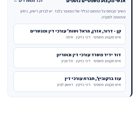
אנשי מקצוע משפטיים נוספים
לכל המשרדים ←
השיוך מבוסס על התחום הכללי של המאמר בלבד. יש לבדוק רישיון, ניסיון
והתאמה למקרה.
קן - דרור, אזרן, הראל ושות' עורכי דין ומגשרים
איש מקצוע משפטי · דיני נזיקין · חיפה
דוד ידיד משרד עורכי דין ונוטריון
איש מקצוע משפטי · דיני נזיקין · תל אביב
עוז ברקוביץ', חברת עורכי דין
איש מקצוע משפטי · דיני נזיקין · ראשון לציון