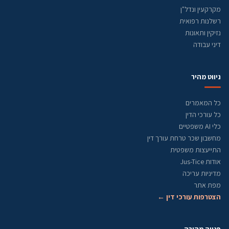
מקרקעין ונדל"ן
רשלנות רפואית
נזיקין ותאונות
דיני עבודה
ניווט מהיר
כל המאמרים
כל עורכי הדין
כלי AI משפטיים
מחשבון שכר טרחת עורך דין
התייעצות משפטית
אודות Jus-Tice
מדיניות עריכה
מפת אתר
הצטרפות עורכי דין ←
פנייה מהירה