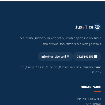
Jus
Tice
פורטל משפטי מתקדם המציע מידע מקצועי, מדריכים, וחיבור ישיר
לעורכי דין מתאימים בישראל, הכל בממשק אחד.
✉ info@jus-tice.co.il
0525101555
☎
כתובת בית עסק:
רחוב ראול ולנברג 18, מתחם CU, מגדל C, קומה 2, תל
אביב-יפו
תחומי התמחות
דיני משפחה וגירושין
משפט פלילי