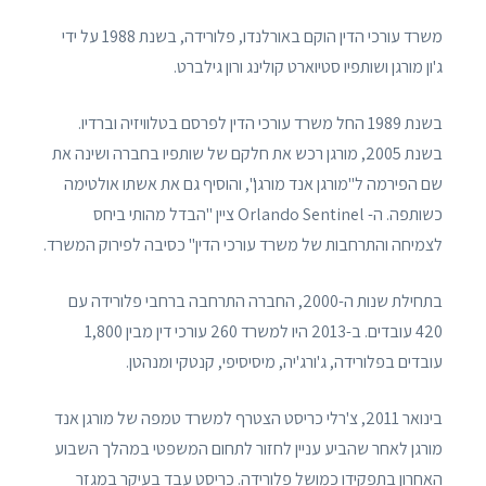
משרד עורכי הדין הוקם באורלנדו, פלורידה, בשנת 1988 על ידי
ג'ון מורגן ושותפיו סטיוארט קולינג ורון גילברט.
בשנת 1989 החל משרד עורכי הדין לפרסם בטלוויזיה וברדיו.
בשנת 2005, מורגן רכש את חלקם של שותפיו בחברה ושינה את
שם הפירמה ל"מורגן אנד מורגן", והוסיף גם את אשתו אולטימה
כשותפה. ה- Orlando Sentinel ציין "הבדל מהותי ביחס
לצמיחה והתרחבות של משרד עורכי הדין" כסיבה לפירוק המשרד.
בתחילת שנות ה-2000, החברה התרחבה ברחבי פלורידה עם
420 עובדים. ב-2013 היו למשרד 260 עורכי דין מבין 1,800
עובדים בפלורידה, ג'ורג'יה, מיסיסיפי, קנטקי ומנהטן.
בינואר 2011, צ'רלי כריסט הצטרף למשרד טמפה של מורגן אנד
מורגן לאחר שהביע עניין לחזור לתחום המשפטי במהלך השבוע
האחרון בתפקידו כמושל פלורידה. כריסט עבד בעיקר במגזר