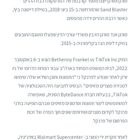
מורגן ומורגן ייצגו מספר קורבנות של התרסקות רכבת ההרים
Sand Blaster שהתרחשה ב-15 ביוני 2018, בטיילת דייטונה ביץ',
כאשר רכבת ההרים ירדה מהפסים.
מורגן אנד מורגן היו בין משרדי עורכי הדין שפעלו מטעם התובעים
בתיק דליפת הגז בקליפורניה ב-2015.
התיק Bethenny Frankel vs TikTok Inc הוגש ב-6 באוקטובר
2022, לבית המשפט המחוזי בארה"ב עבור המחוז הדרומי של ניו
יורק לאחר שנודע לפרנקל כי "התמונות ותוכן הווידאו שלה שימשו
למכירת מוצרים מזויפים ". הבסיס לתביעה היה הטכנולוגיה של
TikTok, בבעלות חברת ByteDance הסינית, שאפשרה
למשתמשים ליצור תמונות וסרטונים מזויפים שבהם הופיעה בת'ני
פרנקל לקידום מוצרים ושירותים שונים תוך הפרה של זכות
הפרסום של פרנקל.
לאחר תקרית ירי המוני ב- Walmart Supercenter בווירג'יניה,