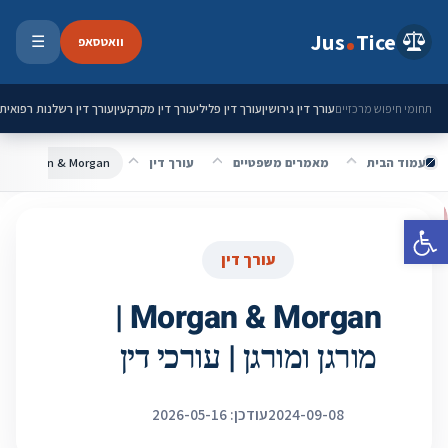
ילוג לתוכן
Jus
Tice
וואטסאפ
☰
פתיחת 
עורך דין גירושין
עורך דין פלילי
עורך דין מקרקעין
עורך דין רשלנות רפואית
תחומי חיפוש מרכזיים
עמוד הבית
מאמרים משפטיים
עורך דין
Morgan & Morgan | מורגן ומורגן | עורכי דין
פתח סרגל נגישות
עורך דין
Morgan & Morgan |
מורגן ומורגן | עורכי דין
2024-09-08
עודכן: 2026-05-16