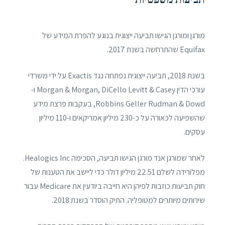
מורגן ומורגן הגישו תביעה ייצוגית בנוגע להפרת המידע של
Equifax שהתרחשה בשנת 2017.
בשנת 2018, תביעה ייצוגית נפתחה נגד Exactis על ידי משרדי
עורכי הדין Morgan & Morgan, DiCello Levitt & Casey ו-
Robbins Geller Rudman & Dowd, בעקבות פרצת מידע
שהשפיעה לכאורה על כ-230 מיליון אמריקאים ו-110 מיליון
עסקים.
לאחר שמורגן אנד מורגן הגישו תביעה, הסכימה Healogics Inc.
מפלורידה לשלם 22.51 מיליון דולר כדי ליישב את הטענות של
חוק תביעות כוזבות לפיהן היא חייבה ביודעין את Medicare עבור
שירותים מיותרים למטופליה. התיק הוסדר בשנת 2018.