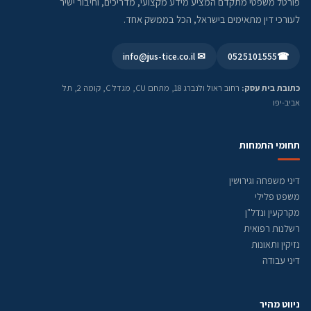
פורטל משפטי מתקדם המציע מידע מקצועי, מדריכים, וחיבור ישיר
לעורכי דין מתאימים בישראל, הכל בממשק אחד.
✉ info@jus-tice.co.il
0525101555
☎
כתובת בית עסק:
רחוב ראול ולנברג 18, מתחם CU, מגדל C, קומה 2, תל
אביב-יפו
תחומי התמחות
דיני משפחה וגירושין
משפט פלילי
מקרקעין ונדל"ן
רשלנות רפואית
נזיקין ותאונות
דיני עבודה
ניווט מהיר