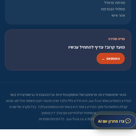
פתיחת פרופיל
מסלולי הצטרפות
אזור אישי
פנייה מהירה
מועד קרוב? עדיף להתחיל עכשיו
וואטסאפ ←
תנאי שימוש
מדיניות פרטיות
ביטול ואספקה
מדיניות עריכה
הצהרת נגישות
יצירת קשר
המידע המופיע באתר Jus-Tice הינו מידע כללי בלבד ואינו מהווה ייעוץ משפטי מכל סוג שהוא.
קבלת החלטות על סמך המידע באתר היא באחריות המשתמש בלבד. בכל מקרה של סוגיה
משפטית יש להתייעץ עם עורך דין מוסמך.
© 2026 Jus-Tice.co.il. כל הזכויות שמורות.
צרו פתרון עם AI