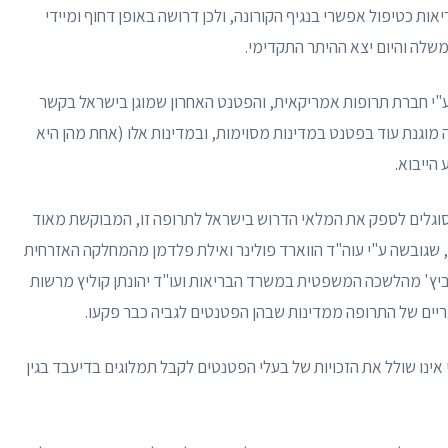
מצאה ע"י משרד הבריאות כטיפול אפשרי בנגיף הקורונה, ולכן דרושה באופן דחוף ומיידי
משלה והיום יצא ההיתר התקדימי.
"י חברת תרופות אמריקאית, והפטנט האחרון שמוגן בישראל בקשר
. יצוין כי התרופה איננה מוגנת עוד בפטנט במדינות מסוימות, ובמדינות אלו (אחת מהן היא
הייבוא.
וגלים לספק את המלאי הדרוש בישראל לתרופה זו, המבוקשת מאוד
, שגובשה ע"י עוה"ד הווארד פולינר ואילת פלדמן מהמחלקה האזרחית
יץ' מהלשכה המשפטית במשרד הבריאות ועו"ד יהונתן קוליץ מרשות
ריים של התרופה ממדינות שבהן הפטנטים לגביה כבר פקעו.
די אינו שולל את הזכויות של בעלי הפטנטים לקבל תמלוגים בדיעבד בגין