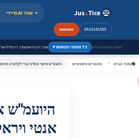
ילוג לתוכן
Jus
Tice
עוזר AI מיידי
0525101555
וואטסאפ
כל תחומי המשפט
▾
עורך דין גירושין
עורך דין פלילי
עורך
תחומי חיפוש מרכזיים
עמוד הבית
מאמרים משפטיים
היועמ"ש א
אנטי ויראל