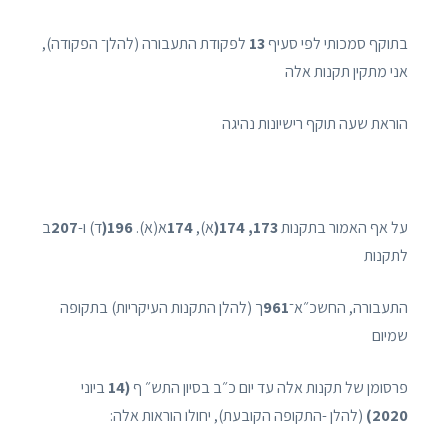
בתוקף סמכותי לפי סעיף
13
לפקודת התעבורה (להלן־ הפקודה),
אני מתקין תקנות אלה
הוראת שעה תוקף רישיונות נהיגה
על אף האמור בתקנות
173, 174(
א),
174
א(א).
196(
ד) ו-
207
ב
לתקנות
התעבורה, החשכ״א־
961
ך (להלן התקנות העיקריות) בתקופה
שמיום
פרסומן של תקנות אלה עד יום כ״ב בסיון התש״ ף
(14
ביוני
2020)
(להלן -התקופה הקובעת), יחולו הוראות אלה: