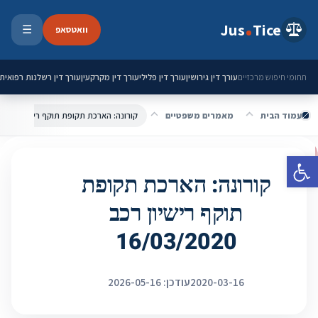
ילוג לתוכן
Jus
Tice
וואטסאפ
☰
פתיחת 
עורך דין גירושין
עורך דין פלילי
עורך דין מקרקעין
עורך דין רשלנות רפואית
תחומי חיפוש מרכזיים
עמוד הבית
מאמרים משפטיים
קורונה: הארכת תקופת תוקף רישיון רכב 16/03/2020
פתח סרגל נגישות
קורונה: הארכת תקופת
תוקף רישיון רכב
16/03/2020
2020-03-16
עודכן: 2026-05-16