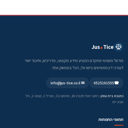
Jus
Tice
פורטל משפטי מתקדם המציע מידע מקצועי, מדריכים, וחיבור ישיר
לעורכי דין מתאימים בישראל, הכל בממשק אחד.
✉ info@jus-tice.co.il
0525101555
☎
כתובת בית עסק:
רחוב ראול ולנברג 18, מתחם CU, מגדל C, קומה 2, תל
אביב-יפו
תחומי התמחות