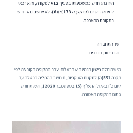
היה נהג חדש כמשמעותו בסעיף
12
א לפקודה, והוא זכאי
לחידוש רישיונו
לפי תקנה
173
(א)(
6).
לא ייחשב נהג חדש
בתקופת ההארכה.
שר התחבורה
והבטיחות בדרכים
מי שהותלה רישיון הנהיגה שבבעלותו ערב התקופה הקובעת לפי
תקנה
551(
ה) לתקנות העיקריות, תיחשב ההתליה כבטלה עד
ליום כ״ו באלול התש״ף
(15
בספטמבר
2020),
והיא תחודש
בתום התקופה האמורה.