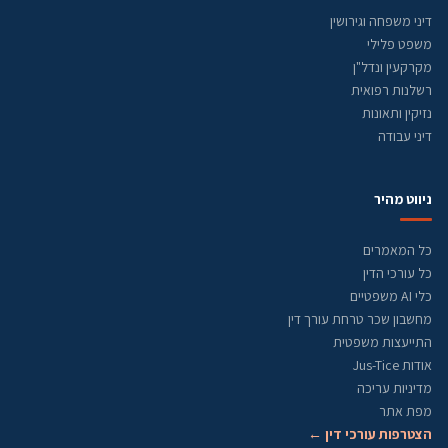
דיני משפחה וגירושין
משפט פלילי
מקרקעין ונדל"ן
רשלנות רפואית
נזיקין ותאונות
דיני עבודה
ניווט מהיר
כל המאמרים
כל עורכי הדין
כלי AI משפטיים
מחשבון שכר טרחת עורך דין
התייעצות משפטית
אודות Jus-Tice
מדיניות עריכה
מפת אתר
הצטרפות עורכי דין ←