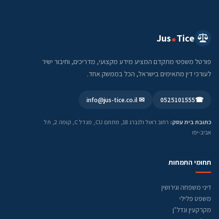
Jus
Tice
פורטל משפטי מתקדם המציע מידע מקצועי, מדריכים, וחיבור ישיר
לעורכי דין מתאימים בישראל, הכל בממשק אחד.
✉ info@jus-tice.co.il
0525101555
☎
כתובת בית עסק:
רחוב ראול ולנברג 18, מתחם CU, מגדל C, קומה 2, תל
אביב-יפו
תחומי התמחות
דיני משפחה וגירושין
משפט פלילי
מקרקעין ונדל"ן