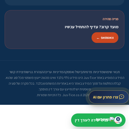
פנייה מהירה
מועד קרוב? עדיף להתחיל עכשיו
וואטסאפ ←
תנאי שימוש
מדיניות פרטיות
ביטול ואספקה
מדיניות עריכה
הצהרת נגישות
יצירת קשר
המידע המופיע באתר Jus-Tice הינו מידע כללי בלבד ואינו מהווה ייעוץ משפטי מכל סוג שהוא.
קבלת החלטות על סמך המידע באתר היא באחריות המשתמש בלבד. בכל מקרה של סוגיה
משפטית יש להתייעץ עם עורך דין מוסמך.
© 2026 Jus-Tice.co.il. כל הזכויות שמורות.
צרו פתרון עם AI
פניה ישירה לעורך דין