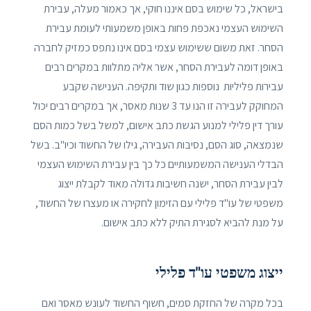
בישראל, כל שימוש בסם איננו חוקי, אך כאמור מעלה, עבירת
השימוש העצמי נאכפת פחות באופן משמעותי לעומת עבירת
הסחר. זאת משום ששימוש עצמי בסם אינו נתפס כמזיק לחברה
באופן דומה לעבירת הסחר, אשר אליה מתלוות במקרים רבים
עבירות פליליות נוספות כגון שוד ותקיפה. הענישה שקבע
המחוקק לעבירה זו הנו עד 3 שנות מאסר, אך במקרים רבים יכול
עורך דין פלילי למנוע הגשת כתב אישום, למשל בשל כמות הסם
שנמצאה, סוג הסם, נסיבות העבירה, גילו של החשוד וכיו"ב. בשל
הבדלי הענישה המשמעותיים כל כך בין עבירת השימוש העצמי
לבין עבירת הסחר, ישנה חשיבות גדולה מאוד לקבלת ייצוג
משפטי של עו"ד פלילי עם הזימון לחקירה או מעצרו של החשוד,
על מנת להביא לסגירת התיק ללא כתב אישום.
ייצוג משפטי עו"ד פלילי
בכל מקרה של החזקת סמים, חשוף החשוד לעונש מאסר ואם