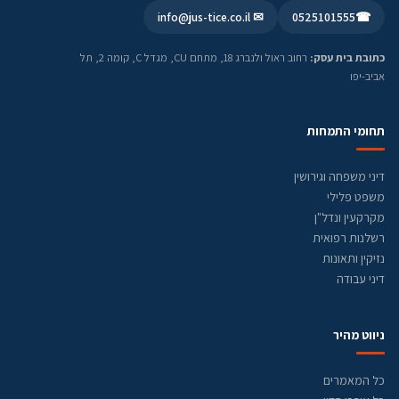
✉ info@jus-tice.co.il
0525101555
☎
כתובת בית עסק:
רחוב ראול ולנברג 18, מתחם CU, מגדל C, קומה 2, תל
אביב-יפו
תחומי התמחות
דיני משפחה וגירושין
משפט פלילי
מקרקעין ונדל"ן
רשלנות רפואית
נזיקין ותאונות
דיני עבודה
ניווט מהיר
כל המאמרים