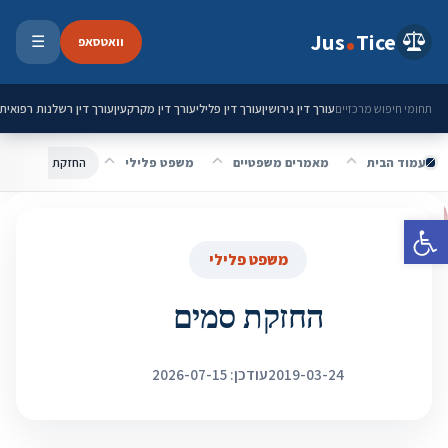
ילוג לתוכן
Jus
Tice
וואטסאפ
☰
פתיחת 
עורך דין גירושין
עורך דין פלילי
עורך דין מקרקעין
עורך דין רשלנות רפואית
תחומי חיפוש מרכזיים
עמוד הבית
מאמרים משפטיים
משפט פלילי
החזקת סמים
פתח סרגל נגישות
משפט פלילי
החזקת סמים
2019-03-24
עודכן: 2026-07-15