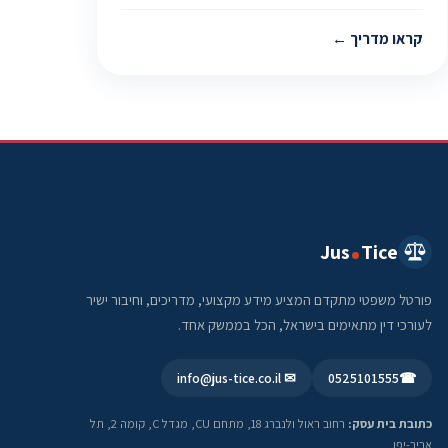
קראו מדריך
Jus
Tice
פורטל משפטי מתקדם המציע מידע מקצועי, מדריכים, וחיבור ישיר
לעורכי דין מתאימים בישראל, הכל בממשק אחד.
✉ info@jus-tice.co.il
0525101555
☎
כתובת בית עסק:
רחוב ראול ולנברג 18, מתחם CU, מגדל C, קומה 2, תל
אביב-יפו