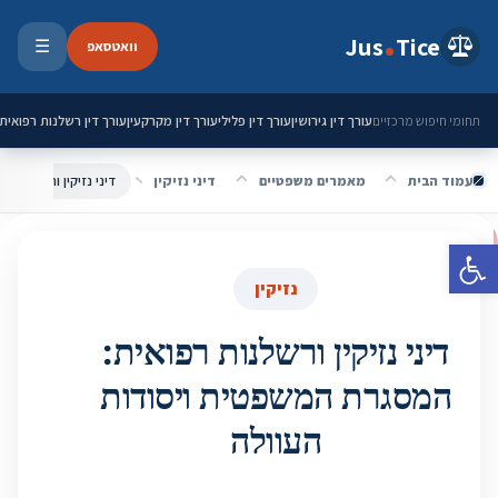
ילוג לתוכן
Jus
Tice
וואטסאפ
☰
פתיחת 
עורך דין גירושין
עורך דין פלילי
עורך דין מקרקעין
עורך דין רשלנות רפואית
תחומי חיפוש מרכזיים
עמוד הבית
מאמרים משפטיים
דיני נזיקין
פתח סרגל נגישות
נזיקין
דיני נזיקין ורשלנות רפואית:
המסגרת המשפטית ויסודות
העוולה