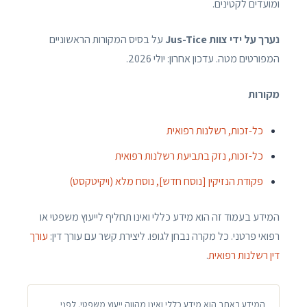
ומועדים לקטינים.
נערך על ידי צוות Jus-Tice
על בסיס המקורות הראשוניים
המפורטים מטה. עדכון אחרון: יולי 2026.
מקורות
כל-זכות, רשלנות רפואית
כל-זכות, נזק בתביעת רשלנות רפואית
פקודת הנזיקין [נוסח חדש], נוסח מלא (ויקיטקסט)
המידע בעמוד זה הוא מידע כללי ואינו תחליף לייעוץ משפטי או
רפואי פרטני. כל מקרה נבחן לגופו. ליצירת קשר עם עורך דין:
עורך
דין רשלנות רפואית
.
המידע באתר הוא מידע כללי ואינו מהווה ייעוץ משפטי. לפני