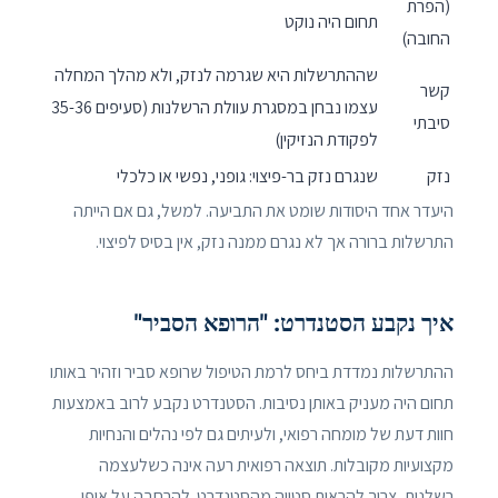
(הפרת
תחום היה נוקט
החובה)
שההתרשלות היא שגרמה לנזק, ולא מהלך המחלה
קשר
עצמו נבחן במסגרת עוולת הרשלנות (סעיפים 35-36
סיבתי
לפקודת הנזיקין)
נזק
שנגרם נזק בר-פיצוי: גופני, נפשי או כלכלי
היעדר אחד היסודות שומט את התביעה. למשל, גם אם הייתה
התרשלות ברורה אך לא נגרם ממנה נזק, אין בסיס לפיצוי.
איך נקבע הסטנדרט: "הרופא הסביר"
ההתרשלות נמדדת ביחס לרמת הטיפול שרופא סביר וזהיר באותו
תחום היה מעניק באותן נסיבות. הסטנדרט נקבע לרוב באמצעות
חוות דעת של מומחה רפואי, ולעיתים גם לפי נהלים והנחיות
מקצועיות מקובלות. תוצאה רפואית רעה אינה כשלעצמה
רשלנות, צריך להראות סטייה מהסטנדרט. להרחבה על אופן