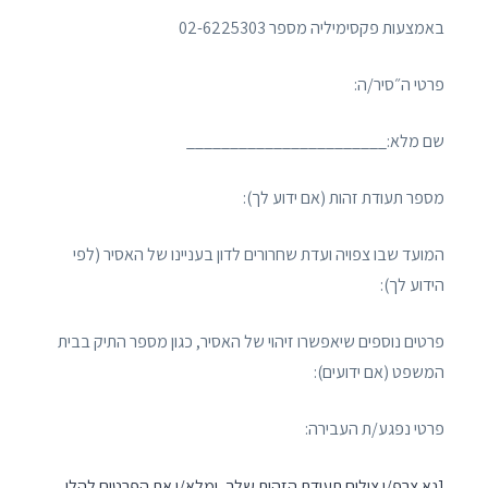
באמצעות פקסימיליה מספר 02-6225303
פרטי ה״סיר/ה:
שם מלא:_______________________
מספר תעודת זהות (אם ידוע לך):
המועד שבו צפויה ועדת שחרורים לדון בעניינו של האסיר (לפי
הידוע לך):
פרטים נוספים שיאפשרו זיהוי של האסיר, כגון מספר התיק בבית
המשפט (אם ידועים):
פרטי נפגע/ת העבירה:
[נא צרפ/י צילום תעודת הזהות שלך, ומלא/י את הפרטים להלן