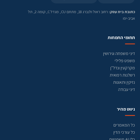
כתובת בית עסק:
רחוב ראול ולנברג 18, מתחם CU, מגדל C, קומה 2, תל
אביב-יפו
תחומי התמחות
דיני משפחה וגירושין
משפט פלילי
מקרקעין ונדל"ן
רשלנות רפואית
נזיקין ותאונות
דיני עבודה
ניווט מהיר
כל המאמרים
כל עורכי הדין
כלי AI משפטיים