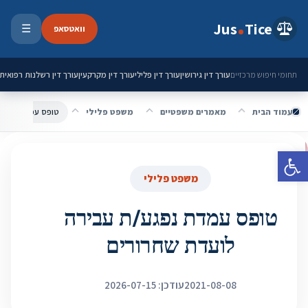
ילוג לתוכן
Jus
Tice
וואטסאפ
☰
פתיחת 
עורך דין גירושין
עורך דין פלילי
עורך דין מקרקעין
עורך דין רשלנות רפואית
תחומי חיפוש מרכזיים
עמוד הבית
מאמרים משפטיים
משפט פלילי
טופס עמדת נפגע/
פתח סרגל נגישות
משפט פלילי
טופס עמדת נפגע/ת עבירה
לועדת שחרורים
2021-08-08
עודכן: 2026-07-15