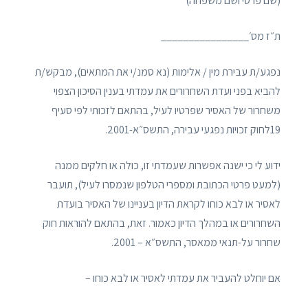
(שם פרטי ושם משפחה)
ת״ז מס׳________________
נפגע/ת עבירת מין / אלימות (נא סמנ/י את המתאים), מבקש/ת
להביא בפני ועדת השחרורים את עמדתי בענין הסיכון הצפוי
משחרור של האסיר שפרטיו לעיל, בהתאם לזכותי לפי סעיף
19לחוק זכויות נפגעי עבירה, התשס״א-2001.
ידוע לי כי ישנה אפשרות שעמדתי זו, כולה או חלקים ממנה
(למעט פרטי הכתובת ומספרי הטלפון שנמסרו לעיל), תועבר
לאסיר או לבא כוחו לקראת הדיון בעניינו של האסיר בועדת
השחרורים או במהלך הדיון כאמור. זאת, בהתאם להוראות חוק
שחרור על-תנאי ממאסר, התשס״א – 2001.
אם יוחלט להעביר את עמדתי לאסיר או לבא כוחו –