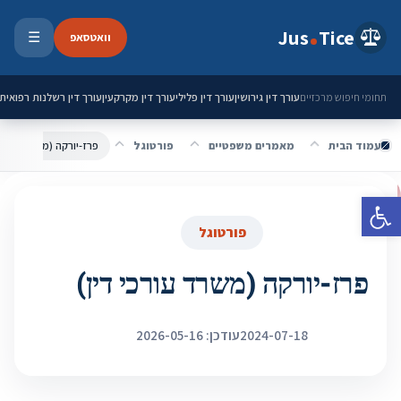
ילוג לתוכן
Jus
Tice
וואטסאפ
☰
פתיחת 
עורך דין גירושין
עורך דין פלילי
עורך דין מקרקעין
עורך דין רשלנות רפואית
תחומי חיפוש מרכזיים
עמוד הבית
מאמרים משפטיים
פורטוגל
פרז-יורקה (משרד עורכי 
פתח סרגל נגישות
פורטוגל
פרז-יורקה (משרד עורכי דין)
2024-07-18
עודכן: 2026-05-16