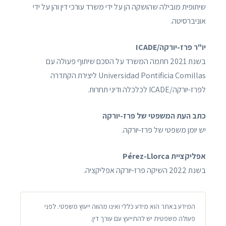
שיתופית מובילה שהושקה הן על ידי משרד עורכי דין והן על ידי
אוניברסיטה.
יו"ר פרז-יורקה/ICADE
בשנת 2021 חתמה המשרד על הסכם שיתוף פעולה עם
Universidad Pontificia Comillas ליצירת הקתדרה
לפרז-יורקה/ICADE לכלכלה ודיני תחרות.
כתב העת המשפטי של פרז-יורקה
יש יומן משפטי של פרז-יורקה.
אפליקציית Pérez-Llorca
בשנת 2022 השיקה פרז-יורקה אפליקציה.
המידע באתר הוא מידע כללי ואינו מהווה ייעוץ משפטי. לפני
פעולה משפטית יש להתייעץ עם עורך דין.