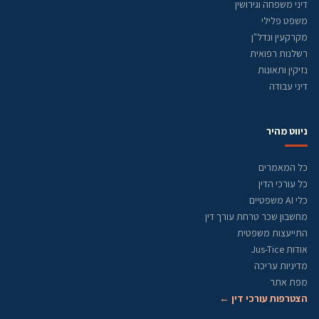
דיני משפחה וגירושין
משפט פלילי
מקרקעין ונדל"ן
רשלנות רפואית
נזיקין ותאונות
דיני עבודה
ניווט מהיר
כל המאמרים
כל עורכי הדין
כלי AI משפטיים
מחשבון שכר טרחת עורך דין
התייעצות משפטית
אודות Jus-Tice
מדיניות עריכה
מפת אתר
הצטרפות עורכי דין ←