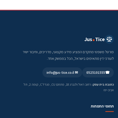
Jus
Tice
פורטל משפטי מתקדם המציע מידע מקצועי, מדריכים, וחיבור ישיר
לעורכי דין מתאימים בישראל, הכל בממשק אחד.
✉ info@jus-tice.co.il
0525101555
☎
כתובת בית עסק:
רחוב ראול ולנברג 18, מתחם CU, מגדל C, קומה 2, תל
אביב-יפו
תחומי התמחות