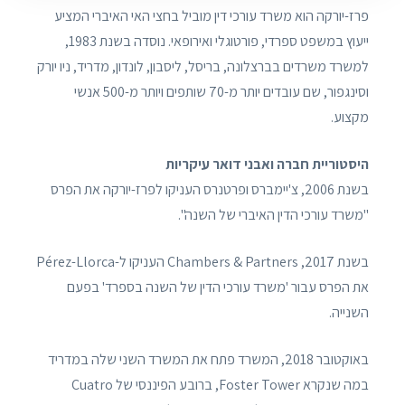
פרז-יורקה הוא משרד עורכי דין מוביל בחצי האי האיברי המציע
ייעוץ במשפט ספרדי, פורטוגלי ואירופאי. נוסדה בשנת 1983,
למשרד משרדים בברצלונה, בריסל, ליסבון, לונדון, מדריד, ניו יורק
וסינגפור, שם עובדים יותר מ-70 שותפים ויותר מ-500 אנשי
מקצוע.
היסטוריית חברה ואבני דואר עיקריות
בשנת 2006, צ'יימברס ופרטנרס העניקו לפרז-יורקה את הפרס
"משרד עורכי הדין האיברי של השנה".
בשנת 2017, Chambers & Partners העניקו ל-Pérez-Llorca
את הפרס עבור 'משרד עורכי הדין של השנה בספרד' בפעם
השנייה.
באוקטובר 2018, המשרד פתח את המשרד השני שלה במדריד
במה שנקרא Foster Tower, ברובע הפיננסי של Cuatro