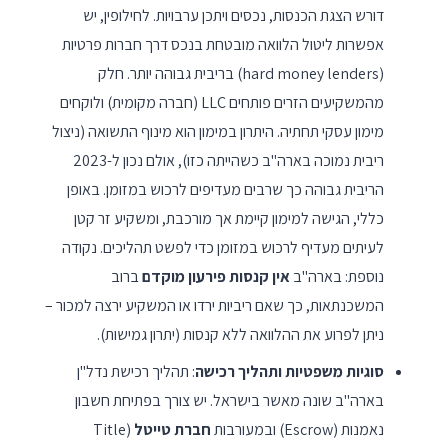
דורש הצגת הכנסות, נכסים ויתכן ערבויות. לחילופין, יש
אפשרות ליטול הלוואה מובטחת בנכס דרך חברות פרטיות
(hard money lenders) בריבית גבוהה יותר. חלק
מהמשקיעים הזרים פותחים LLC (חברה מקומית) ולוקחים
מימון עסקי תחתיה. היתרון במימון הוא מינוף התשואה (ניצול
ריבית נמוכה בארה"ב כשהייתה כזו), אולם נכון ל-2023
הריבית גבוהה כך שרבים מעדיפים לרכוש במזומן. באופן
כללי, הגישה למימון קיימת אך מורכבת, ומשקיע זר קטן
לעיתים מעדיף לרכוש במזומן כדי לפשט תהליכים. נקודה
נוספת: בארה"ב
אין קנסות פירעון מוקדם
ברוב
המשכנתאות, כך שאם ריביות ירדו או המשקיע ירצה למכור –
ניתן לפרוע את ההלוואה ללא קנסות (יתרון גמישות).
סוגיות משפטיות ותהליך רכישה
: תהליך רכישת נדל"ן
בארה"ב שונה מאשר בישראל. יש צורך בפתיחת חשבון
נאמנות (Escrow) ובמעורבות
חברת טייטל
(Title