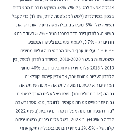
אנגליה אפשר להגיע ל-7%-8%). משקיעים רבים מתמקדים
בצפון ובמידלנדס (למשל מנצ'סטר, לידס, שפילד) כדי לקבל
תשואה של ~6% ומעלה. בטבלה מטה ניתן לראות השוואת
תשואות: בלונדון דירת חדר במרכז תניב ~5.2% בעוד דירת 3
חדרים רק ~3.7%, לעומת זאת במנצ'סטר הממוצע
~6%-7%.
עליית ערך
: השוק הבריטי חווה עליות מחירים
משמעותיות בעשור 2010-2020, במיוחד בלונדון. למשל, בין
2013 ל-2018 עלו מחירי הדירות בלונדון בכ-40%. מחוץ
ללונדון העליות מתונות יותר, אך עדיין קיימות. קורלציית
המחירים היא לעיתים הפוכה לתשואה – איפה שהתשואה
גבוהה (אזורים זולים יותר), פוטנציאל עליית הערך לפעמים
גבוה יותר כשיש צמיחה מקומית. לדוגמה, מנצ'סטר נחשבת
"בירת הצפון" ונהנתה מעליית מחירים עקבית (בשנת 2022
לבדה כ-10%+). ב-2023, בשל עליית ריביות, נרשמו ירידות
קלות של ~5%-3% במחירי הבתים באנגליה (תיקון אחרי