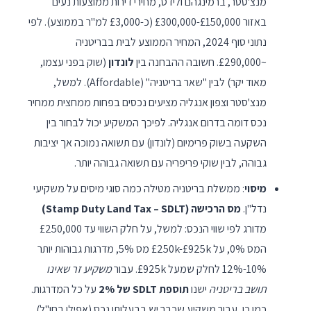
מנצ'סטר, ברמינגהם ולידס, מחירי דירות ממוצעות נעים
באזור £150,000-£300,000 (כ-£3,000 למ"ר בממוצע). לפי
נתוני סוף 2024, המחיר הממוצע לבית בבריטניה
~£290,000. חשובה ההבחנה בין
לונדון
(שוק בפני עצמו,
מאוד יקר) לבין "שאר בריטניה" (Affordable). למשל,
מנצ'סטר וצפון אנגליה מציעים נכסים בפחות ממחצית ממחיר
נכס דומה בדרום אנגליה. לפיכך המשקיע יכול לבחור בין
השקעה בשוק פרימיום (לונדון) עם תשואה נמוכה אך יציבות
גבוהה, לבין שוקי פריפריה עם תשואה גבוהה יותר.
מיסוי
: ממשלת בריטניה מטילה כמה סוגי מיסים על משקיעי
נדל"ן.
מס הרכישה (Stamp Duty Land Tax – SDLT)
מדורג לפי שווי הנכס: למשל, על חלק השווי עד £250,000
המס 0%, על £250k-£925k מס 5%, מדרגות גבוהות יותר
10%-12% לחלק שמעל £925k. עבור
משקיע זר שאינו
תושב בריטניה
ישנו
תוספת SDLT של 2%
על כל המדרגות.
כמו כן, עבור משקיע שכבר יש בבעלותו נכס (אפילו בחו"ל),