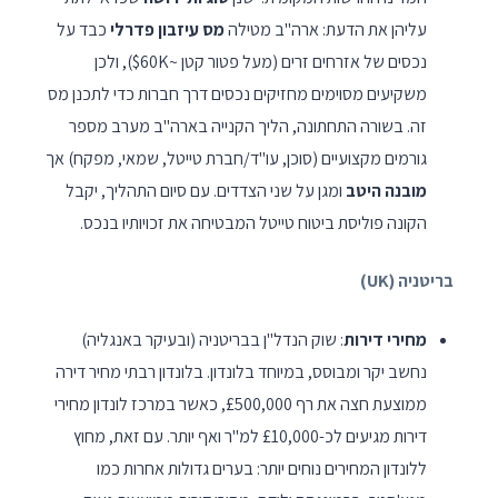
עליהן את הדעת: ארה"ב מטילה
מס עיזבון פדרלי
כבד על
נכסים של אזרחים זרים (מעל פטור קטן ~$60K), ולכן
משקיעים מסוימים מחזיקים נכסים דרך חברות כדי לתכנן מס
זה. בשורה התחתונה, הליך הקנייה בארה"ב מערב מספר
גורמים מקצועיים (סוכן, עו"ד/חברת טייטל, שמאי, מפקח) אך
מובנה היטב
ומגן על שני הצדדים. עם סיום התהליך, יקבל
הקונה פוליסת ביטוח טייטל המבטיחה את זכויותיו בנכס.
בריטניה (UK)
מחירי דירות
: שוק הנדל"ן בבריטניה (ובעיקר באנגליה)
נחשב יקר ומבוסס, במיוחד בלונדון. בלונדון רבתי מחיר דירה
ממוצעת חצה את רף £500,000, כאשר במרכז לונדון מחירי
דירות מגיעים לכ-£10,000 למ"ר ואף יותר. עם זאת, מחוץ
ללונדון המחירים נוחים יותר: בערים גדולות אחרות כמו