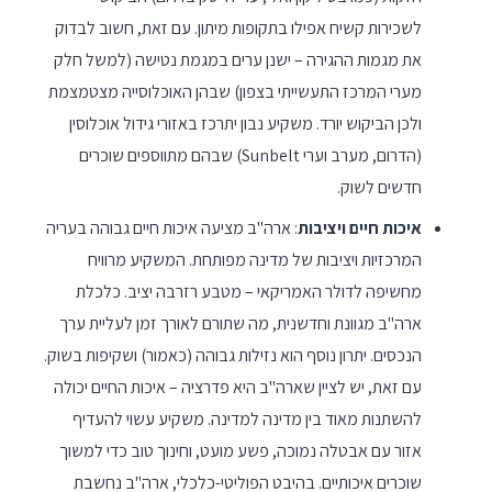
לשכירות קשיח אפילו בתקופות מיתון. עם זאת, חשוב לבדוק
את מגמות ההגירה – ישנן ערים במגמת נטישה (למשל חלק
מערי המרכז התעשייתי בצפון) שבהן האוכלוסייה מצטמצמת
ולכן הביקוש יורד. משקיע נבון יתרכז באזורי גידול אוכלוסין
(הדרום, מערב וערי Sunbelt) שבהם מתווספים שוכרים
חדשים לשוק.
איכות חיים ויציבות
: ארה"ב מציעה איכות חיים גבוהה בעריה
המרכזיות ויציבות של מדינה מפותחת. המשקיע מרוויח
מחשיפה לדולר האמריקאי – מטבע רזרבה יציב. כלכלת
ארה"ב מגוונת וחדשנית, מה שתורם לאורך זמן לעליית ערך
הנכסים. יתרון נוסף הוא נזילות גבוהה (כאמור) ושקיפות בשוק.
עם זאת, יש לציין שארה"ב היא פדרציה – איכות החיים יכולה
להשתנות מאוד בין מדינה למדינה. משקיע עשוי להעדיף
אזור עם אבטלה נמוכה, פשע מועט, וחינוך טוב כדי למשוך
שוכרים איכותיים. בהיבט הפוליטי-כלכלי, ארה"ב נחשבת