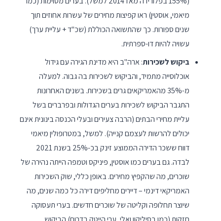
(155% בפלורידה מאז 2014 למשל). בערים מסוימות (כמו
מיאמי, אוסטין) ראו קפיצות מחירים של עשרות אחוזים תוך
שנים ספורות. כך שהתשואה הכוללת (שכ"ד + עליית ערך)
עשויה להיות דו-ספרתית.
ביקוש לשכירות
: ארה"ב היא מדינת הגירה עם גידול
אוכלוסייה מתמיד, והביקוש לשכירות בה גבוה. למעלה
מ-35% מהאמריקאים גרים בשכירות. בשנים האחרונות
התגבר הביקוש לשכירות בערים הגדולות ובפרברים בשל
עליית מחירי הבתים (הרבה צעירים ובעלי הכנסה בינונית אינם
יכולים להרשות לעצמם קנייה). למשל, במטרופולין מיאמי
דווח ששכר הדירה הממוצע זינק בכ-25% בשנת 2021
לבדה. גם בערים כמו אוסטין, פיניקס וטמפה הייתה נהירה של
שוכרים, מה שהקפיץ מחירים. באופן כללי, שוק השכירות
האמריקאי דינמי – דיירים מחליפים דירה כל כמה שנים, מה
שיוצר תחלופה וקליטה של שוכרים חדשים. בערי תעסוקה
חזקות (כמו בסיליקון ואלי, ערי הייטק בדרום) הביקוש