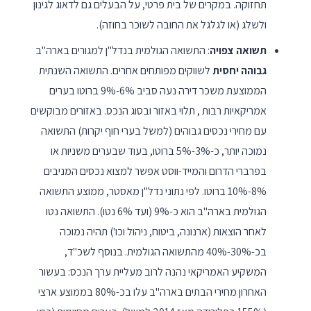
תחזוקה. במקרים של בית פרטי, על הבעלים גם לדאוג לגינון
ולשלג (או לגלגל את החובה לשוכר בחוזה).
תשואה צפויה
: התשואה הגולמית בנדל"ן למגורים בארה"ב
גבוהה יחסית
לשווקים מפותחים אחרים. התשואה השנתית
הממוצעת משכר דירה נעה סביב 6%-9% ברוטו בערים
אמריקאיות רבות , תלוי באזור ובסוג הנכס. באזורים מבוקשים
עם מחירי נכסים גבוהים (למשל בערי חוף יקרות) התשואה
נמוכה יותר, כ-3%-5% ברוטו, בעוד שבערים משניות או
בפרברי הדרום והמייד-ווסט אפשר למצוא נכסים המניבים
8%-10% ברוטו. לפי נתוני נדל"ן מאסטר, ממוצע התשואה
הגולמית בארה"ב הוא כ-9% (ועד 6% נטו). התשואה נטו
לאחר הוצאות (ארנונה, ביטוח, ניהול וכו') תהיה נמוכה
בכ-30%-40% מהתשואה הגולמית. בנוסף לשכ"ד,
המשקיע האמריקאי נהנה לרוב מעליית ערך הנכס: בעשור
האחרון מחירי הבתים בארה"ב עלו בכ-80% בממוצע ארצי