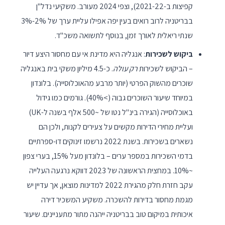
קפיצות ב-2021-22), וצפי 2024 מעורב. משקיעי נדל"ן
בבריטניה לרוב רואים בעין יפה אפילו עליית ערך של 2%-3%
שנתי ריאלית לאורך זמן, בנוסף לתשואה משכ"ד.
ביקוש לשכירות
: אנגליה היא מדינת אי עם מחסור היצע דיור
– הביקוש לשכירות
רק עולה
. כ-4.5 מיליון משקי בית באנגליה
שוכרים מהשוק הפרטי (יותר מרבע מהאוכלוסייה). בלונדון
במיוחד שיעור השוכרים גבוה (>40%). גורמים כמו גידול
באוכלוסייה (הגירה בינ"ל נטו של ~500 אלף בשנה ל-UK)
ועליית מחירי הדירות מקשים על צעירים לקנות, ולכן הם
נשארים בשכירות. בשנת 2022 נרשמו זינוקים דו-ספרתיים
בדמי השכירות במספר ערים – בלונדון מעל 15%, בערי צפון
~10%. במחצית הראשונה של 2023 דווקא נרגעה העלייה
עקב חזרת חלק מהגירת 2022 למדינות מוצאן, אך עדיין יש
מגמת מחסור בדירות להשכרה. משקיע המשכיר דירה
איכותית במיקום טוב בבריטניה ייהנה מתור מתעניינים. שיעור