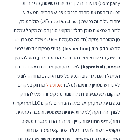
Company) או עו"ד נדל"ן במדינות מסוימות, כדי לבדוק
זכויות ולבטח את כותרת הנכס מפני שעבודים. המשקיע
יחתום על חוזה רכישה (Offer to Purchase) מול המוכר,
לרוב באמצעות
סוכן נדל"ן
מקומי. סוכן הקונה מקבל עמלתו
מן המוכר בעסקה (חלוקה מעמלת 6% שמשלם המוכר). יש
לבצע
בדק בית (Inspection)
על ידי מפקח מקצועי לפני
רכישה, כדי לוודא מצבו הפיזי של הנכס. כמו כן, נהוג להזמין
שמאות (Appraisal)
לצורכי המימון. מבחינת רישום, חברת
הטייטל דואגת לרישום הנכס על שם הקונה במחוז הרלוונטי.
לא נדרש נוטריון לחתימה (מלבד
אפוסטיל
מרחוק במקרים
שהקונה לא מגיע פיזית לחתום). משקיע זר רשאי להחזיק
נכסים על שמו, אך יש כאלה הבוחרים להקים LLC אמריקאית
לצורך ההחזקה (למטרות אחריות משפטית והעברה עתידית
נוחה).
דיני החוזים
והקניין בארה"ב הם במסגרת משפט
מקומי – חשוב להיעזר בעו"ד אמריקאי המכיר את חוקי
המדינה והרשות המקומית. ישנן
סוגיות ירושה
שכדאי לתת