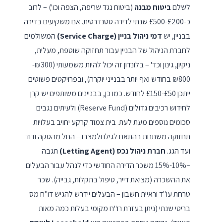
לשלם
ביטוח מבנה
(ביטוח נגד שריפה, הצפה וכו') – לרוב
כ-£200-£500 שנתי לדירה סטנדרטית. אם משקיעים בדירה
בבניין, יש
דמי ניהול בניין (Service Charge)
המשולמים
לחברת הניהול של הבניין עבור תחזוקה שוטפת, מעלית,
ניקיון, גינון וכד' – בלונדון זה יכול להיות משמעותי (₪300-
₪800 בחודש ואף יותר בבנייני יוקרה), ובפרויקטים פשוטים
ייתכן £50-£150 לחודש. כמו כן, בבניינים משותפים יש קרן
לחידוש רכיבים גדולים (Reserve Fund) ולעיתים נגבים
סכומים נוספים מעת לעת. בית צמוד קרקע יחויב בעלויות
תחזוקה משתנות בהתאם לגילו ולמצבו – החל מהסקה ודוד
ועד הגג.
חברת ניהול נכס (Letting Agent)
תגבה
~10%-15% משכר הדירה החודשי כדי לנהל עבור הבעלים
את ההשכרה (מציאת דייר, טיפול בתקלות, גבייה). שכר
טרחת עו"ד וראיית חשבון – הבעלים יידרש להגיש דו"ח מס
בריטי שנתי (ניתן בעזרת רו"ח מקומי בעלות כמה מאות