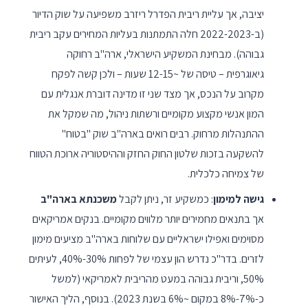
יציבה, אך עליית ריבית הפדרל ריזרב משפיעה על שוק הדיור
(ב-2022-2023 חלה התמתנות בעליות המחירים עקב ריבית
גבוהה). מבחינת המשקיע הישראלי, ארה"ב רחוקה
גיאוגרפית – טיסה של ~12-15 שעות – ולכן קשה לפקח
מקרוב על הנכס, אך מצד שני זו מדינה דוברת אנגלית עם
המון אנשי מקצוע מקומיים ורשתות ניהול, מה שמקל את
ההתנהלות מרחוק. רבים רואים בארה"ב שוק "בטוח"
להשקעה בזכות שלטון החוק החזק וההיסטוריה ארוכת הטווח
של צמיחה כלכלית.
גישה למימון
: כמשקיע זר, ניתן לקבל
משכנתא בארה"ב
אך בתנאים מחמירים יותר מלווים מקומיים. בנקים אמריקאים
מסוימים ואפילו ישראליים עם שלוחות בארה"ב מציעים מימון
לזרים. בדר"כ נדרש הון עצמי של לפחות 30%-40%, לעיתים
50%, וריבית גבוהה במעט מהריבית לאמריקאי (למשל
כ-7%-8% במקום ~6% בשנת 2023). בנוסף, הליך האישור