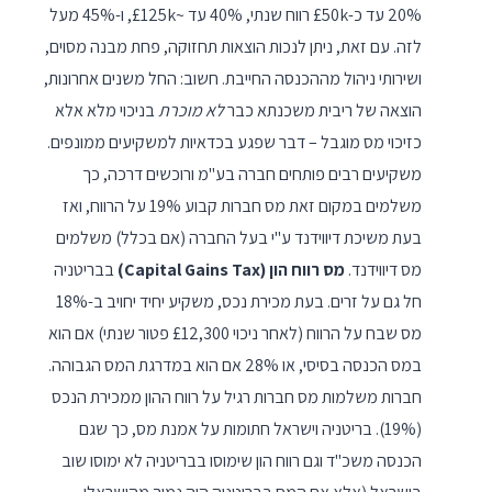
20% עד כ-£50k רווח שנתי, 40% עד ~£125k, ו-45% מעל
לזה. עם זאת, ניתן לנכות הוצאות תחזוקה, פחת מבנה מסוים,
ושירותי ניהול מההכנסה החייבת. חשוב: החל משנים אחרונות,
הוצאה של ריבית משכנתא כבר
לא מוכרת
בניכוי מלא אלא
כזיכוי מס מוגבל – דבר שפגע בכדאיות למשקיעים ממונפים.
משקיעים רבים פותחים חברה בע"מ ורוכשים דרכה, כך
משלמים במקום זאת מס חברות קבוע 19% על הרווח, ואז
בעת משיכת דיווידנד ע"י בעל החברה (אם בכלל) משלמים
מס דיווידנד.
מס רווח הון (Capital Gains Tax)
בבריטניה
חל גם על זרים. בעת מכירת נכס, משקיע יחיד יחויב ב-18%
מס שבח על הרווח (לאחר ניכוי £12,300 פטור שנתי) אם הוא
במס הכנסה בסיסי, או 28% אם הוא במדרגת המס הגבוהה.
חברות משלמות מס חברות רגיל על רווח ההון ממכירת הנכס
(19%). בריטניה וישראל חתומות על אמנת מס, כך שגם
הכנסה משכ"ד וגם רווח הון שימוסו בבריטניה לא ימוסו שוב