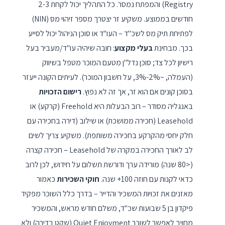
Registry) והמפתח נמסר. כל התהליך יכול לקחת 2-3
חודשים בממוצע. משקיע זר יצטרך מספר זיהוי מס (NIN)
לפתיחת תיק מס לשכ"ד – העו"ד או סוכן הניהול יכול לסייע
בכך. מבחינת
בעלי מקצוע
: חובה שיהיה עו"ד/מעביר בעל
רישיון לכל צד; סוכן נדל"ן מטעם המוכר מטפל בשיווק
(העמלה, ~2%-3%, על חשבון המוכר). לעיתים הקונה ייעזר
בסוכן קונים אם הוא זר, אך זה לא נפוץ.
רישום הזכויות
באנגליה מסודר – רוב הבעלות היא Freehold (קרקע) או
Leasehold (חכירה ממושכת) או שילוב (דירה בחכירה עם
חלק יחסי מהקרקע בחכירה משותפת). משקיע צריך לשים
לב לאורך החכירה במקרה של Leasehold – חכירה קצרה
(<80 שנה) מורידה ערך ודורשת תשלום על חידוש, לכן לרוב
כדאי לקנות עם חוזה 100+ שנה.
חוקי השכירות
כאמור
מאזנים את זכויות המשכיר והדייר – בדרך כלל השוכר מפקיד
פיקדון בן 5 שבועות שכ"ד, משלם חודש מראש, והמשכיר
מחויב לאפשר לשוכר Quiet Enjoyment (שקט בדירה) ולא