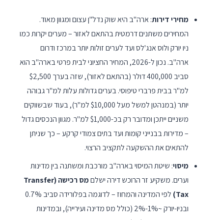
מחירי דירות
: ארה"ב היא שוק נדל"ן עצום ומגוון מאוד.
המחירים משתנים דרמטית בהתאם לאזור – מערים יקרות כמו
ניו יורק ולוס אנג'לס ועד לערים זולות יותר במרכז ודרום
ארה"ב. נכון ל-2026, המחיר החציוני לבית פרטי בארה"ב הוא
סביב 400,000 דולר (בהתאם לאזור), שזה בערך $2,500
למ"ר בבית פרברי טיפוסי. בערים גדולות עלות למ"ר גבוהה
יותר (במנהטן למשל מעל $10,000 למ"ר), בעוד שבשווקים
משניים ייתכן ומדובר רק בכ-$1,000 למ"ר. מגוון הנכסים גדול
– מדירות בבנייני קומות ועד בתים צמודי קרקע – כך שניתן
להתאים את ההשקעה לתקציב הרצוי.
מיסוי
: שיטת המיסוי בארה"ב מורכבת ומשתנה בין מדינות
וערים. משקיע זר הרוכש דירה ישלם
מס רכישה (Transfer
Tax)
לפי המדינה והמחוז – לדוגמה בפלורידה סביב 0.7%
ובניו-יורק ~1%-2% (כולל מס מדינה ועירייה), ובמדינות