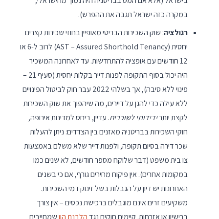
בישראל (אלא אם המס בבריטניה היה נמוך מהישראלי,
במקרה כזה ישראל תגבה את ההפרש).
רגולציה
: שוק השכירות הבריטי מאופיין בחוזי שכירות קצרים
יחסית (AST – Assured Shorthold Tenancy) לרוב ל-6 או
12 חודשים עם אופציה להתחדשות. עד לאחרונה המשכיר
היה יכול בסוף התקופה לפנות דייר בקלות יחסית (סעיף 21 –
פינוי ללא סיבה), אך בשלהי 2022 עבר חוק לביטול הפינויים
ללא עילה כדי להגן על דיירים, מה שיהפוך את שוק השכירות
לקצת יותר
ידידותי לשוכרים
. עדיין, ביחס למדינות אירופה,
חוקי השכירות בבריטניה מאזנים בין הצדדים: ניתן להעלות
שכר דירה בסיום תקופה, ולפנות דייר שלא משלם באמצעות
צו בית משפט (דבר שלוקח מספר חודשים, לא שנים כמו
במקומות אחרים). אין פיקוח מחירים גורף, אם כי בשנים
האחרונות יש דיון על הגבלות בשל זינוק דמי השכירות.
משקיעים זרים אינם מוגבלים ברכישת נכסים – אין צורך
ברישיון או אזרחות. קיימים חוקים נגד
הלבנת הון
שמחייבים