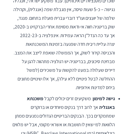
שוכרים פוטנציאליים איכותיים). עבור משקיע ישראלי, אנגליה
נגישה – כ-5 שעות טיסה, אין מגבלת שפה (אנגלית), וקהילה
שלמה של יועצים ועו"ד דוברי עברית פועלת בתחום. מנגד,
שוק בריטניה חווה אי-ודאות מסוימת אחרי הברקזיט ב-2020,
אך עד כה הנדל"ן הראה עמידות. אינפלציה ב-2022-23
יצרה עליית ריבית חדה שפגעה בזמינות המשכנתאות
והכניסה קירור לשוק, אך הממשלה שואפת לייצב את המצב.
מבחינת סיכונים, בבריטניה יש רגולציה מתהווה להגן על
דיירים שעלולה במעט להקשות על משכירים (למשל
ההחלטה לבטל פינויים ללא עילה), אך אלו שינויים מתונים
ביחס למדינות אירופיות.
גישה למימון
: משקיעים זרים יכולים לקבל
משכנתא
באנגליה
אך לרוב דרך בנקים מיוחדים או ברוקרים
שמתמקדים בכך. הבנקים הבריטיים הגדולים נמנעים ממתן
הלוואות למי שאין לו תושבות או אשראי מקומי, אבל יש מלווים
בינלאומיים (כמו HSBC, Barclays International) וכן