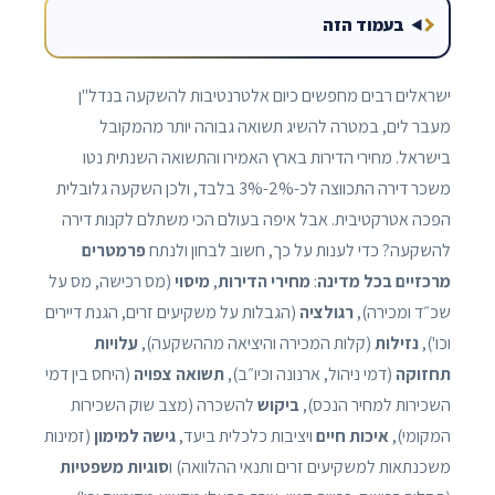
בעמוד הזה
ישראלים רבים מחפשים כיום אלטרנטיבות להשקעה בנדל"ן
מעבר לים, במטרה להשיג תשואה גבוהה יותר מהמקובל
בישראל. מחירי הדירות בארץ האמירו והתשואה השנתית נטו
משכר דירה התכווצה לכ-2%-3% בלבד, ולכן השקעה גלובלית
הפכה אטרקטיבית. אבל איפה בעולם הכי משתלם לקנות דירה
להשקעה? כדי לענות על כך, חשוב לבחון ולנתח
פרמטרים
מרכזיים בכל מדינה
:
מחירי הדירות
,
מיסוי
(מס רכישה, מס על
שכ״ד ומכירה),
רגולציה
(הגבלות על משקיעים זרים, הגנת דיירים
וכו'),
נזילות
(קלות המכירה והיציאה מההשקעה),
עלויות
תחזוקה
(דמי ניהול, ארנונה וכיו״ב),
תשואה צפויה
(היחס בין דמי
השכירות למחיר הנכס),
ביקוש
להשכרה (מצב שוק השכירות
המקומי),
איכות חיים
ויציבות כלכלית ביעד,
גישה למימון
(זמינות
משכנתאות למשקיעים זרים ותנאי ההלוואה) ו
סוגיות משפטיות