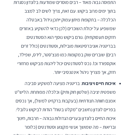
התפוסה גבוה מאוד – רבים מוסרים שמודעות בלונדון נסגרות
בתוך ימים מרוב ביקוש. עם זאת, צריך לשים לב למצב
הכלכלה – בתקופות מיתון עמוק ייתכן גידול באבטלה
שמשפיע על יכולת השוכרים (לכן כדאי להשקיע באזורים
חזקים תעסוקתית). גורם ביקוש נוסף הוא הסטודנטים:
בבריטניה אוניברסיטאות מובילות, וסטודנטים (כולל זרים
רבים) שוברים שוק במקומות כמו מנצ'סטר, לידס, שפילד,
אוקספורד וכו'. נכס לסטודנטים יכול ליהנות מביקוש מחזורי
חזק, אך מצריך ניהול אינטנסיבי יותר.
איכות חיים ויציבות
: בריטניה מציעה למשקיע סביבה
משפטית יציבה (שלטון חוק ותיק) וכלכלה מפותחת. הליש"ט
אמנם חוותה תנודתיות (בעקבות ברקזיט למשל), אך נכסים
בפריים לונדון נחשבים "מקלט בטוח" הודות לביקוש גלובלי.
איכות החיים בלונדון ובערים הגדולות גבוהה – תרבות, חינוך
ובריאות – מה שמושך אנשי מקצוע וסטודנטים (כלומר