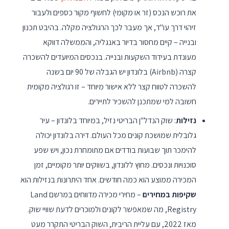
את רוכש הנכס (זר או מקומי) לחשוף מקור כספים ולעבור
זיהוי דרך עו"ד, אך מעבר לכך הרגולציה מקלה. בהיבט תכנון
ובנייה – קיים מחסור בדיור באנגליה, והממשלה דווקא
מעונדת בעידוד השקעות ובנייה. בנכסים המיועדים להשכרה
קצרה (Airbnb) בלונדון יש הגבלה של 90 יום בשנה
להשכרה לטווח קצר ללא אישור מיוחד – זו רגולציה מקומית
חשובה למי שמתכנן להשכיר לתיירים.
נזילות
: שוק הנדל"ן הבריטי נזיל, במיוחד בלונדון – עיר
גלובלית שמושכת קונים מכל העולם. דירה בלונדון יכולה
להימכר תוך שבועות בודדים אם מתומחרת נכון, ויש שפע
סוכנויות ונכסים. מחוץ ללונדון, בשווקים יותר מקומיים, זמן
המכירה ממוצע הוא כמה חודשים. אחד היתרונות בנזילות הוא
שקיפות במחירים
– מחירי מכירה מדווחים במרשם Land
Registry, מה שמאפשר לקונים ולמוכרים לדעת שוויי שוק.
מאז 2022, עם עליית הריבית, השוק הבריטי התקרר מעט