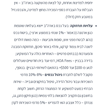
יחסית למדינות אחרות, קל לצאת מהשקעה בארה"ב – אין
הגבלות על העברת כספי המכירה מחוץ למדינה, והנכס נזיל
במטבע חזק (דולר).
עלויות תחזוקה
: בעל נכס בארה"ב יישא בעלויות שוטפות
כגון ארנונה (כאמור ~1% שנתי בממוצע ארצי ), ביטוח נכס
(נהוג לבטח מפני אש, סופות ותביעות – כמה מאות דולרים
לשנה לבית צמוד קרקע, ותלוי באזור סיכון), תחזוקת המבנה
והמערכות (בבתים פרטיים – האחריות כולה על המשקיע;
בדירה בבניין – HOA Fees, דמי ועד בית חודשיים שעלולים
לנוע מ-$100 ועד $500+ בהתאם לשירותי הבניין). בנוסף,
מקובל לשלם לחברת
ניהול נכסים
~8%-10% מדמי
השכירות עבור ניהול הדירה, טיפול בתיקונים וגבייה – שירות
הכרחי כמעט למשקיע זר המתגורר הרחק. חשוב לקחת
בחשבון גם תקציב להוצאות בלתי צפויות (כגון תיקון מזגן, גג,
צנרת) – כלל אצבע הוא להפריש ~5% מדמי השכירות לקרן