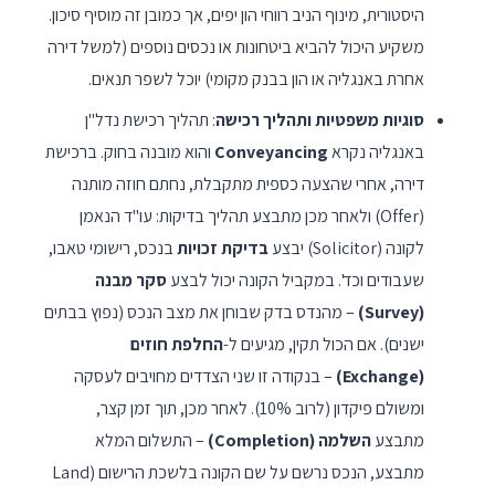
היסטורית, מינוף הניב רווחי הון יפים, אך כמובן זה מוסיף סיכון.
משקיע היכול להביא ביטחונות או נכסים נוספים (למשל דירה
אחרת באנגליה או הון בבנק מקומי) יוכל לשפר תנאים.
סוגיות משפטיות ותהליך רכישה
: תהליך רכישת נדל"ן
באנגליה נקרא
Conveyancing
והוא מובנה בחוק. ברכישת
דירה, אחרי שהצעה כספית מתקבלת, נחתם חוזה מותנה
(Offer) ולאחר מכן מתבצע תהליך בדיקות: עו"ד הנאמן
לקונה (Solicitor) יבצע
בדיקת זכויות
בנכס, רישומי טאבו,
שעבודים וכד'. במקביל הקונה יכול לבצע
סקר מבנה
(Survey)
– מהנדס בדק שבוחן את מצב הנכס (נפוץ בבתים
ישנים). אם הכול תקין, מגיעים ל-
החלפת חוזים
(Exchange)
– בנקודה זו שני הצדדים מחויבים לעסקה
ומשולם פיקדון (לרוב 10%). לאחר מכן, תוך זמן קצר,
מתבצע
השלמה (Completion)
– התשלום המלא
מתבצע, הנכס נרשם על שם הקונה בלשכת הרישום (Land