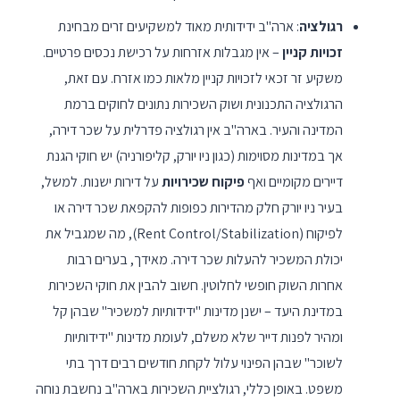
רגולציה
: ארה"ב ידידותית מאוד למשקיעים זרים מבחינת
זכויות קניין
– אין מגבלות אזרחות על רכישת נכסים פרטיים.
משקיע זר זכאי לזכויות קניין מלאות כמו אזרח. עם זאת,
הרגולציה התכנונית ושוק השכירות נתונים לחוקים ברמת
המדינה והעיר. בארה"ב אין רגולציה פדרלית על שכר דירה,
אך במדינות מסוימות (כגון ניו יורק, קליפורניה) יש חוקי הגנת
דיירים מקומיים ואף
פיקוח שכירויות
על דירות ישנות. למשל,
בעיר ניו יורק חלק מהדירות כפופות להקפאת שכר דירה או
לפיקוח (Rent Control/Stabilization), מה שמגביל את
יכולת המשכיר להעלות שכר דירה. מאידך, בערים רבות
אחרות השוק חופשי לחלוטין. חשוב להבין את חוקי השכירות
במדינת היעד – ישנן מדינות "ידידותיות למשכיר" שבהן קל
ומהיר לפנות דייר שלא משלם, לעומת מדינות "ידידותיות
לשוכר" שבהן הפינוי עלול לקחת חודשים רבים דרך בתי
משפט. באופן כללי, רגולציית השכירות בארה"ב נחשבת נוחה