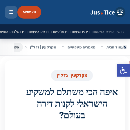
ילוג לתוכן
Jus
Tice
וואטסאפ
☰
פתיחת 
עורך דין גירושין
עורך דין פלילי
עורך דין מקרקעין
עורך דין רשלנות רפואית
תחומי חיפוש מרכזיים
עמוד הבית
מאמרים משפטיים
מקרקעין | נדל"ן
איפה הכי משת
פתח סרגל נגישות
מקרקעין | נדל"ן
איפה הכי משתלם למשקיע
הישראלי לקנות דירה
בעולם?