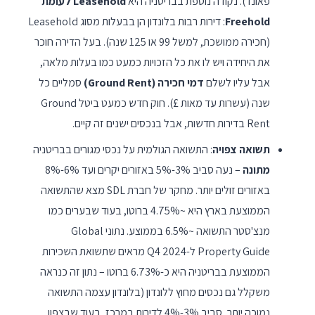
פאונד). נקודה נוספת בבריטניה היא
Leasehold לעומת
Freehold
: דירות רבות בלונדון הן בבעלות מסוג Leasehold
(חכירה ממושכת, למשל 99 או 125 שנה). בעל הדירה חוכר
את היחידה ויש לו את כל הזכויות כמעט כמו בעלות מלאה,
אבל עליו לשלם
דמי חכירה (Ground Rent)
סמליים כל
שנה (עשרות עד מאות £). חוק חדש כמעט ביטל Ground
Rent בדירות חדשות, אבל בנכסים ישנים זה קיים.
תשואה צפויה
: התשואה הגולמית על נכסי מגורים בבריטניה
מתונה
– נעה סביב 3%-5% באזורים יקרים ועד 6%-8%
באזורים זולים יותר. מחקר של חברת SDL מצא שהתשואה
הממוצעת בארץ היא ~4.75% ברוטו, בעוד שבערים כמו
מנצ'סטר התשואה ~6.5% בממוצע. נתוני Global
Property Guide ל-Q4 2024 מראים שתשואת השכירות
הממוצעת בבריטניה היא כ-6.73% ברוטו – נתון זה כנראה
משקלל גם נכסים מחוץ ללונדון (בלונדון עצמה התשואה
נמוכה יותר, סביב 3%-4% לדירות במרכז, בעוד שבצפון