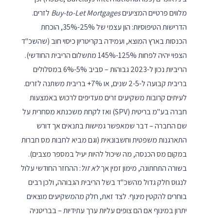
מלווים פרטיים המציעים
Buy-to-Let Mortgages
לזרים.
הדרישות הטיפוסיות: הון עצמי של 25%-35%, הוכחת
הכנסות בארץ המוצא, ועמידה בקריטריון כיסוי חוב (שהשכ"ד
הצפוי יהיה לפחות 125%-145% מתשלום הריבית החודשי).
הריביות נכון ל-2023 גבוהות – סביב 5%-6% במסלולים
בריבית קבועה ל-2-5 שנים, או 7%+ בריבית משתנה לזרים.
לעיתים קרובות משקיעים זרים מעדיפים לרכוש באמצעות
חברה בע"מ בריטית (SPV) ואז לקחת משכנתא מסחרית על
שם החברה – דבר שמאפשר גמישות בתנאים אך דורש
התארגנות משפטית וחשבונאית (וגם מביא לחבות מס חברות
במקום מס הכנסה, מה שיכול להיות יעיל במספר מצבים).
בשורה התחתונה, מימון זמין אך
לא זול
: ההחזר החודשי עלול
לנגוס חלק גדול מהשכ"ד בשל הריבית הגבוהה, ולכן רבים
בוחרים להקטין מינוף. לצד זאת, חלק מהמשקיעים מוצאים
יתרון במינוף אם הם צופים עליות ערך עתידיות – בבריטניה