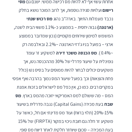
אחרות עשוי אף לא להיות מס רכישה ממשי. ישנם גם
מסי
רישום
ועלויות סגירה נוספות, אך לרוב המוכר נושא בחלק
נכבד מעמלות התיווך. בארה"ב נהוג
מס רכוש שנתי
(ארנונה)
גבוה יחסית – בממוצע כ-1.1% משווי הבית לשנה,
המשמש למימון שירותים מקומיים (נכון שמדובר בממוצע
ארצי – בפועל בניו ג'רזי הארנונה ~2.2% ובאלבמה רק
~0.4% ).
מס הכנסה משכר דירה
למשקיע זר עומד
נומינלית על שיעור פדרלי של 30% מההכנסה נטו, אך
משקיעים יכולים לבחור להיות ממוסים על בסיס נטו (כולל
פחת והוצאות) וכך בפועל שיעור המס נמוך בהרבה ואף אפסי
במקרים רבים. כמו כן, אין כפל מס לישראלים בזכות אמנת
המס – מה ששולם למס האמריקאי יזוכה מהמס בארץ.
מס
שבח
בעת מכירה (Capital Gains) נגבה פדרלית בשיעור
15%-20% (תלוי ברווח) ועוד מס מדינתי אם חל, כאשר על
משקיע זר חלה גם חובת ניכוי במקור (FIRPTA) של 15%
בעת המכירה – סכום שיוחזר חלקית לאחר דיווח מס סופי.