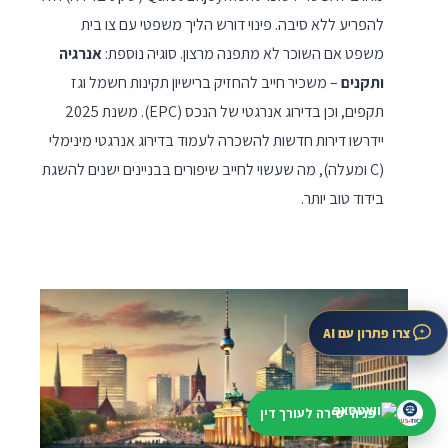
להפריע ללא סיבה. פינוי דורש הליך משפטי עם צו בית
משפט אם השוכר לא מתפנה מרצון. סוגיה נוספת:
אנרגיה
ותקנים
– משכיר חייב להחזיק ברישיון תקינות חשמל וגז
תקפים, וכן בדירוג אנרגטי של הנכס (EPC). משנת 2025
יידרשו דירות חדשות להשכרה לעמוד בדירוג אנרגטי מינימלי
(C ומעלה), מה שעשוי לחייב שיפורים בבניינים ישנים להשגת
בידוד טוב יותר.
צרו פתרון עם AI
פניה ישירה לעורך דין