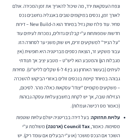
ונפח העסקאות ירד, מה שיכול להאריך את זמן המכירה. אולם
לאורך זמן, נכסים במיקומים טובים באנגליה נחשבים נכס
סחיר. עוד פלח שוק נזיל במיוחד הוא ה-New Build – דירות
חדשות שמפותחות ע"י קבלנים גדולים, נמכרות לעיתים עוד
"על הנייר" למשקיעים זרים, ויש שוק משני ער לסחורה הזו.
עבור משקיע זר, הוצאת כספים מבריטניה היא חופשית (אין
מגבלות הון) והמטבע הוא ליש"ט – מטבע יציב אך תנודתי
לעיתים (בעשור האחרון נע בין 4 ל-6 שקלים לליש"ט). סחירות
גבוהה במיוחד קיימת בנכסים זולים באזורי הביקוש להשכרה
– משקיעים מקומיים "יצודו" עסקאות כאלה מהר. לסיכום,
הנזילות טובה, אך יש לקחת בחשבון עלויות עסקה גבוהות
(כאמור מס רכישה ועמלות).
עלויות תחזוקה
: בעל דירה בבריטניה ישלם עלויות שוטפות
מסוימות. כאמור,
Council Tax (ארנונה)
משולמת ע"י
השוכר אם הנכס מושכר (או ע"י הבעלים אם עומד ריק). יש