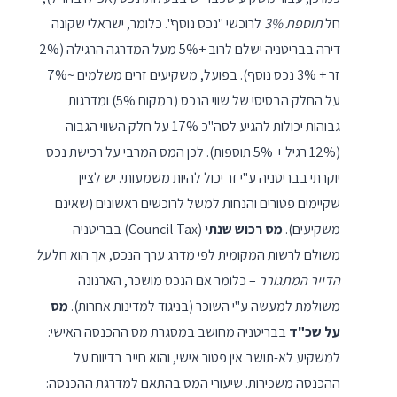
חל
תוספת 3%
לרוכשי "נכס נוסף". כלומר, ישראלי שקונה
דירה בבריטניה ישלם לרוב +5% מעל המדרגה הרגילה (2%
זר + 3% נכס נוסף). בפועל, משקיעים זרים משלמים ~7%
על החלק הבסיסי של שווי הנכס (במקום 5%) ומדרגות
גבוהות יכולות להגיע לסה"כ 17% על חלק השווי הגבוה
(12% רגיל + 5% תוספות). לכן המס המרבי על רכישת נכס
יוקרתי בבריטניה ע"י זר יכול להיות משמעותי. יש לציין
שקיימים פטורים והנחות למשל לרוכשים ראשונים (שאינם
משקיעים).
מס רכוש שנתי
(Council Tax) בבריטניה
משולם לרשות המקומית לפי מדרג ערך הנכס, אך הוא חל
על
הדייר המתגורר
– כלומר אם הנכס מושכר, הארנונה
משולמת למעשה ע"י השוכר (בניגוד למדינות אחרות).
מס
על שכ"ד
בבריטניה מחושב במסגרת מס ההכנסה האישי:
למשקיע לא-תושב אין פטור אישי, והוא חייב בדיווח על
ההכנסה משכירות. שיעורי המס בהתאם למדרגת ההכנסה: