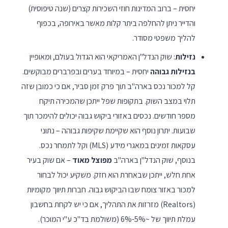
יחסית – ברוב המדינות חוזי השכירות קצרים (שנה טיפוסית)
והדייר ניתן להחלפה ביתר קלות מאשר באירופה, בכפוף
להליך משפטי מסודר.
נזילות
: שוק הנדל"ן האמריקאי הוא הגדול בעולם, ומאופיין
בנזילות גבוהה
יחסית – במיוחד בערים ובפרברים מבוקשים.
קל למכור נכס בארה"ב תוך פרק זמן סביר, אם כי כמובן שזה
תלוי במצב השוק. בתקופות שפל ייתכן שהמכירה תיקח
מספר חודשים. נכסים באזורי ביקוש גבוה יכולים להימכר תוך
שבועות. יתרון נוסף הוא שקיימת שקיפות גבוהה – נתוני
עסקאות זמינים במאגרי מידע (MLS) וקל לתמחר נכס.
בנוסף, שוק הנדל"ן בארה"ב
מפוצל מאוד
– אם שוק בעיר
אחת חלש, ייתכן שבאחרת הוא חזק. משקיע יכול לבחור
למכור באזור צומח שבו הביקוש גבוה. חברות תיווך מקומיות
(Realtors) מזרזות את התהליך, אם כי יש לקחת בחשבון
עמלת תיווך של ~5%-6% (משולמת בד"כ ע"י המוכר).