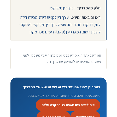
חלק מהמדריך:
עורך דין מקרקעין
ראו גם באותו נושא:
עורך דין לקניית דירה ומכירת דירה:
ליווי, בדיקות ומחיר
·
מה עושה עורך דין מקרקעין בעסקה
·
לשכת רישום המקרקעין (טאבו): רישום מכר מקוון
המידע באתר הוא מידע כללי ואינו מהווה ייעוץ משפטי. לפני
פעולה משפטית יש להתייעץ עם עורך דין.
להתכונן לפני שפונים: כלי AI לפי הנושא של המדריך
טיוטה בסיסית חינם ובלי הרשמה. המסמך אינו ייעוץ משפטי.
סימולציית בית משפט על המקרה שלכם
מכתב התראה
עורכי דין בתחום