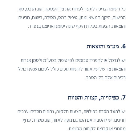
כל רשומה צריכה לתעד לפחות את צד העסקה, סוג הנכס, סוג
הרישום, היקף המשא ומתן, טיפול במס, מסירה, רישום, חריגים
והוצאות. הצעות בעלות היקף שונה יסומנו או יוצגו בנפרד.
6. מע״מ והוצאות
יש לנרמל או להפריד סכומים לפי טיפול במע״מ ולסמן אגרות
והוצאות צד שלישי. אסור להשוות סכום כולל לסכום שאינו כולל
רכיבים אלה בלי הסבר.
7. כפילויות, קצוות והטיות
יש לתעד הסרת כפילויות, הצעות חלקיות, נתונים חסרים וערכים
חריגים. יש להסביר אם המדגם נוטה לאזור, סוג משרד, ערוץ
מסחרי או קבוצת לקוחות מסוימת.