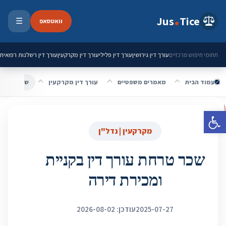
ילוג לתוכן
Jus
Tice
וואטסאפ
☰
פתיחת 
עורך דין גירושין
עורך דין פלילי
עורך דין מקרקעין
עורך דין רשלנות רפואית
תחומי חיפוש מרכזיים
עמוד הבית
מאמרים משפטיים
עורך דין מקרקעין
שכר טרחת עו
פתח סרגל נגישות
מקרקעין | נדל"ן
שכר טרחת עורך דין בקניית
ומכירת דירה
2025-07-27
עודכן: 2026-08-02