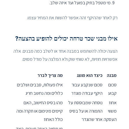
מי מטפל בתיק בפועל ועד איזה שלב.
רק לאחר שההיקף זהה אפשר להשוות את המחיר עצמו.
אילו מבני שכר טרחה יכולים להופיע בהצעה?
הצעה יכולה להשתמש במבנה אחד או לשלב כמה מבנים. אלה
אפשרויות חוזיות, לא טווחי שוק ולא המלצה על מודל מסוים.
מבנה
כיצד הוא מוצג
מה צריך לברר
סכום
סכום שנקבע עבור
אילו פעולות, סבבים ושלבים
קבוע
היקף עבודה מוגדר
כלולים ומה נחשב חריג
אחוז
נוסחה שמבוססת על
מהו בסיס החישוב, האם
משווי
התמורה או על בסיס
קיימים מינימום או תקרה ומה
העסקה
אחר שהוגדר
כולל האחוז
מי מחויב באיזה תעריף, כיצד