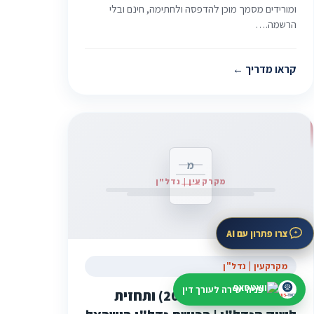
ומורידים מסמך מוכן להדפסה ולחתימה, חינם ובלי
הרשמה.…
קראו מדריך
מ
מקרקעין | נדל"ן
צרו פתרון עם AI
מקרקעין | נדל"ן
פניה ישירה לעורך דין
מחירים עדכניים (2025) ותחזית