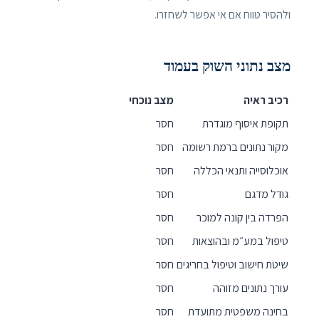
ולהסיר טווח אם אי אפשר לשחזרו.
מצב נתוני השוק בעמוד
רכיב ראיה
מצב נוכחי
תקופת איסוף מוגדרת
חסר
מקור נתונים ברמת רשומה
חסר
אוכלוסייה ותנאי הכללה
חסר
גודל מדגם
חסר
הפרדה בין קונה למוכר
חסר
טיפול במע״מ ובהוצאות
חסר
שיטת חישוב וטיפול בחריגים
חסר
עורך נתונים מזוהה
חסר
בחינה משפטית מתועדת
חסר