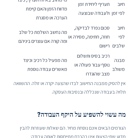
חיוב
תעריף ליחידת זמן
מדווח הזמן והאם קיימת
לפי זמן
ולעבודה שבוצעה
הערכה או מסגרת
חיוב
סכום נפרד לבדיקה,
מה נחשב השלמת כל שלב
לפי
חוזה, חתימה, מסירה או
ומה קורה אם עוצרים ביניהם
שלבים
רישום
רכיב בסיס ותשלום
מבנה
מה מפעיל כל רכיב וכיצד
נוסף עבור פעולה או
משולב
מאשרים עבודה נוספת
מצב שהוגדרו
אין להסיק ממבנה החישוב לבדו שהצעה יקרה או זולה. ההשוואה
תלויה בעבודה שנכללה ובנסיבות העסקה.
מה עשוי להשפיע על היקף העבודה?
הגורמים הבאים אינם נוסחת מחיר. הם שאלות שעוזרות להבין
מדוע שתי הצעות אינן בהכרח מתייחסות לאותה עבודה: