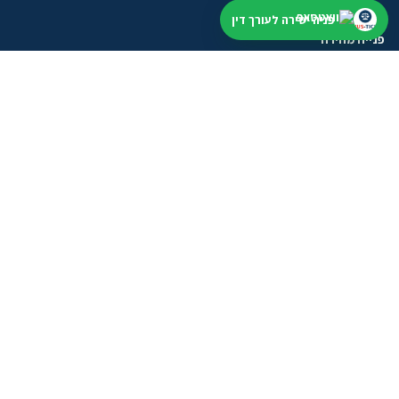
פניה ישירה לעורך דין
פנייה מהירה
התחילו מתיאור קצר. נבדוק תחום, עיר ודחיפות, בלי הבטחה לתוצאה.
שליחת וואטסאפ
טופס פנייה
מסלולים לעורכי דין
אחרי שהשארתם פנייה
בודקים תחום, עיר ודחיפות לפני שממשיכים
בלי להציג מידע כללי כייעוץ אישי או הבטחה לתוצאה.