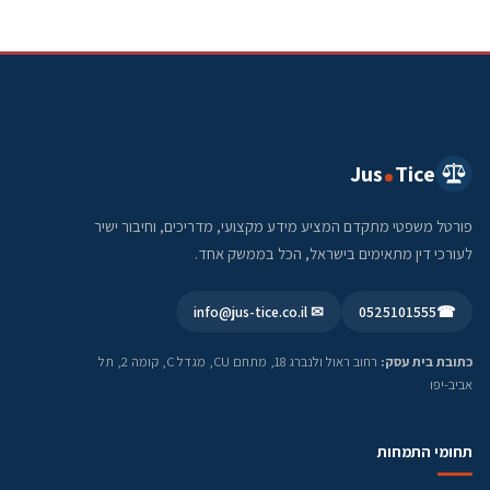
Jus
Tice
פורטל משפטי מתקדם המציע מידע מקצועי, מדריכים, וחיבור ישיר
לעורכי דין מתאימים בישראל, הכל בממשק אחד.
✉ info@jus-tice.co.il
0525101555
☎
כתובת בית עסק:
רחוב ראול ולנברג 18, מתחם CU, מגדל C, קומה 2, תל
אביב-יפו
תחומי התמחות