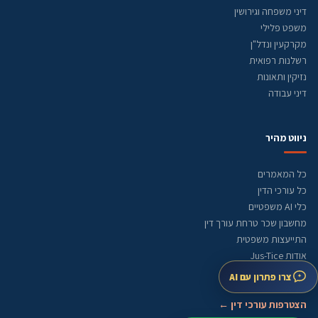
דיני משפחה וגירושין
משפט פלילי
מקרקעין ונדל"ן
רשלנות רפואית
נזיקין ותאונות
דיני עבודה
ניווט מהיר
כל המאמרים
כל עורכי הדין
כלי AI משפטיים
מחשבון שכר טרחת עורך דין
התייעצות משפטית
אודות Jus-Tice
מדיניות עריכה
צרו פתרון עם AI
מפת אתר
הצטרפות עורכי דין ←