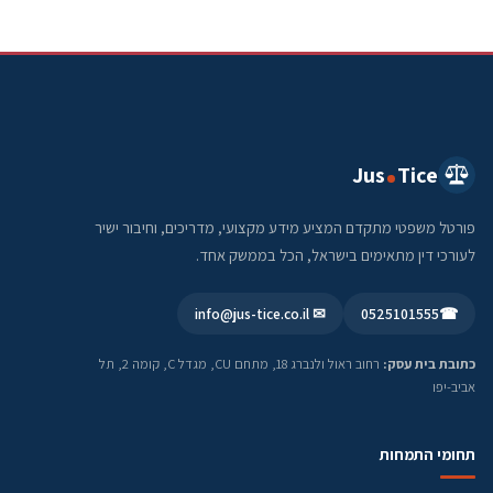
Jus
Tice
פורטל משפטי מתקדם המציע מידע מקצועי, מדריכים, וחיבור ישיר
לעורכי דין מתאימים בישראל, הכל בממשק אחד.
✉ info@jus-tice.co.il
0525101555
☎
כתובת בית עסק:
רחוב ראול ולנברג 18, מתחם CU, מגדל C, קומה 2, תל
אביב-יפו
תחומי התמחות