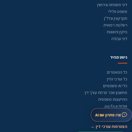
דיני משפחה וגירושין
משפט פלילי
מקרקעין ונדל"ן
רשלנות רפואית
נזיקין ותאונות
דיני עבודה
ניווט מהיר
כל המאמרים
כל עורכי הדין
כלי AI משפטיים
מחשבון שכר טרחת עורך דין
התייעצות משפטית
אודות Jus-Tice
מדיניות עריכה
צרו פתרון עם AI
מפת אתר
הצטרפות עורכי דין ←