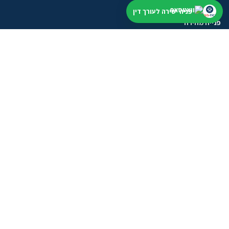
פניה ישירה לעורך דין
פנייה מהירה
התחילו מתיאור קצר. נבדוק תחום, עיר ודחיפות, בלי הבטחה לתוצאה.
שליחת וואטסאפ
טופס פנייה
מסלולים לעורכי דין
אחרי שהשארתם פנייה
בודקים תחום, עיר ודחיפות לפני שממשיכים
בלי להציג מידע כללי כייעוץ אישי או הבטחה לתוצאה.