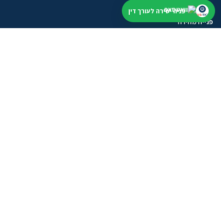
פניה ישירה לעורך דין
פנייה מהירה
התחילו מתיאור קצר. נבדוק תחום, עיר ודחיפות, בלי הבטחה לתוצאה.
שליחת וואטסאפ
טופס פנייה
מסלולים לעורכי דין
אחרי שהשארתם פנייה
בודקים תחום, עיר ודחיפות לפני שממשיכים
בלי להציג מידע כללי כייעוץ אישי או הבטחה לתוצאה.