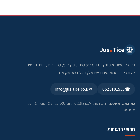
Jus
Tice
פורטל משפטי מתקדם המציע מידע מקצועי, מדריכים, וחיבור ישיר
לעורכי דין מתאימים בישראל, הכל בממשק אחד.
✉ info@jus-tice.co.il
0525101555
☎
כתובת בית עסק:
רחוב ראול ולנברג 18, מתחם CU, מגדל C, קומה 2, תל
אביב-יפו
תחומי התמחות