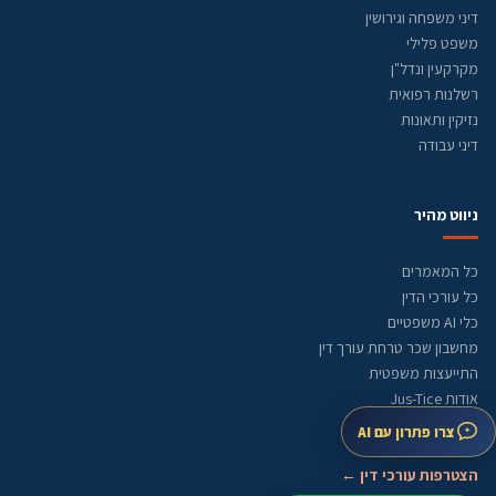
דיני משפחה וגירושין
משפט פלילי
מקרקעין ונדל"ן
רשלנות רפואית
נזיקין ותאונות
דיני עבודה
ניווט מהיר
כל המאמרים
כל עורכי הדין
כלי AI משפטיים
מחשבון שכר טרחת עורך דין
התייעצות משפטית
אודות Jus-Tice
מדיניות עריכה
צרו פתרון עם AI
מפת אתר
הצטרפות עורכי דין ←