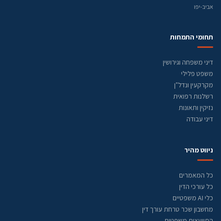
אביב-יפו
תחומי התמחות
דיני משפחה וגירושין
משפט פלילי
מקרקעין ונדל"ן
רשלנות רפואית
נזיקין ותאונות
דיני עבודה
ניווט מהיר
כל המאמרים
כל עורכי הדין
כלי AI משפטיים
מחשבון שכר טרחת עורך דין
התייעצות משפטית