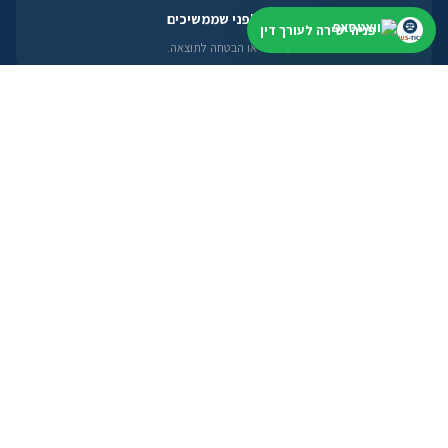
בודקים תחום, עיר ודחיפות לפני שממשיכים
פניה ישירה לעורך דין
בלי להציג מידע כללי כייעוץ אישי או הבטחה לתוצאה.
חיפוש לפי עיר
מתחילים קרוב למקום שצריך
תל אביב
ירושלים
חיפה
באר שבע
ראשון לציון
לעורכי דין
פרופיל, מסלולים ואזור אישי
פתיחת פרופיל
מסלולי הצטרפות
אזור אישי
פנייה מהירה