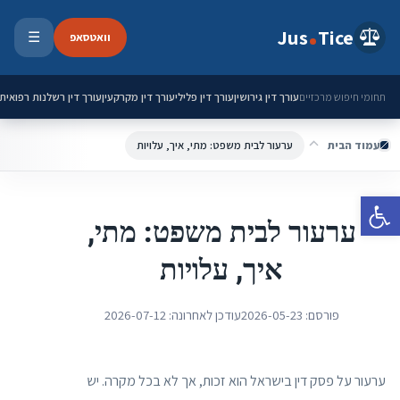
ילוג לתוכן
Jus
Tice
וואטסאפ
☰
פתיחת 
עורך דין גירושין
עורך דין פלילי
עורך דין מקרקעין
עורך דין רשלנות רפואית
תחומי חיפוש מרכזיים
עמוד הבית
ערעור לבית משפט: מתי, איך, עלויות
פתח סרגל נגישות
ערעור לבית משפט: מתי,
איך, עלויות
פורסם:
2026-05-23
עודכן לאחרונה:
2026-07-12
ערעור על פסק דין בישראל הוא זכות, אך לא בכל מקרה. יש