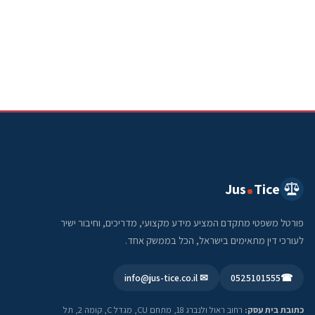
Jus
Tice
פורטל משפטי מתקדם המציע מידע מקצועי, מדריכים, וחיבור ישיר
לעורכי דין מתאימים בישראל, הכל בממשק אחד.
✉ info@jus-tice.co.il
0525101555
☎
כתובת בית עסק:
רחוב ראול ולנברג 18, מתחם CU, מגדל C, קומה 2, תל