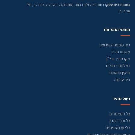
כתובת בית עסק:
רחוב ראול ולנברג 18, מתחם CU, מגדל C, קומה 2, תל
אביב-יפו
תחומי התמחות
דיני משפחה וגירושין
משפט פלילי
מקרקעין ונדל"ן
רשלנות רפואית
נזיקין ותאונות
דיני עבודה
ניווט מהיר
כל המאמרים
כל עורכי הדין
כלי AI משפטיים
מחשבון שכר טרחת עורך דין