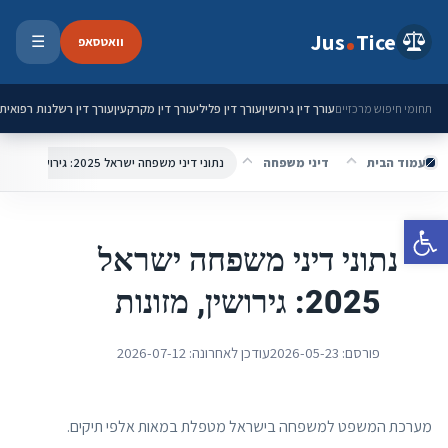
ילוג לתוכן
Jus
Tice
וואטסאפ
☰
פתיחת 
עורך דין גירושין
עורך דין פלילי
עורך דין מקרקעין
עורך דין רשלנות רפואית
תחומי חיפוש מרכזיים
עמוד הבית
דיני משפחה
נתוני דיני משפחה ישראל 2025: גירושין, מזונות
פתח סרגל נגישות
נתוני דיני משפחה ישראל
2025: גירושין, מזונות
פורסם:
2026-05-23
עודכן לאחרונה:
2026-07-12
מערכת המשפט למשפחה בישראל מטפלת במאות אלפי תיקים.