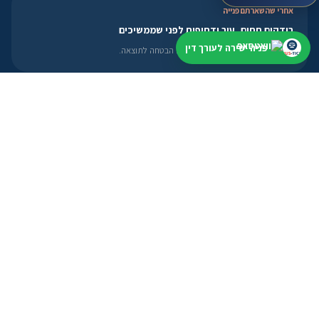
אחרי שהשארתם פנייה
בודקים תחום, עיר ודחיפות לפני שממשיכים
פניה ישירה לעורך דין
בלי להציג מידע כללי כייעוץ אישי או הבטחה לתוצאה.
חיפוש לפי עיר
מתחילים קרוב למקום שצריך
תל אביב
ירושלים
חיפה
באר שבע
ראשון לציון
לעורכי דין
פרופיל, מסלולים ואזור אישי
פתיחת פרופיל
מסלולי הצטרפות
אזור אישי