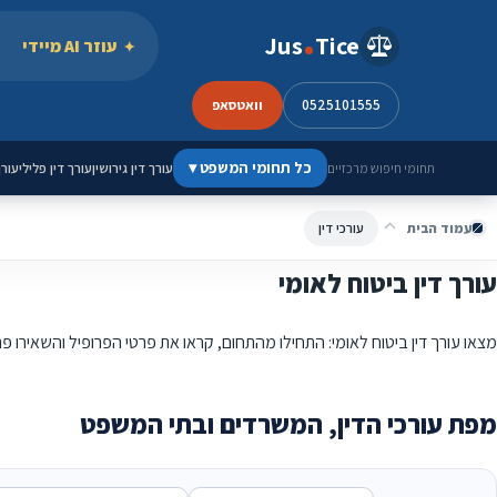
ילוג לתוכן
Jus
Tice
עוזר AI מיידי
0525101555
וואטסאפ
כל תחומי המשפט
▾
עורך דין גירושין
עורך דין פלילי
עורך
תחומי חיפוש מרכזיים
עמוד הבית
עורכי דין
עורך דין ביטוח לאומי
מצאו עורך דין ביטוח לאומי: התחילו מהתחום, קראו את פרטי הפרופיל והשאירו פ
מפת עורכי הדין, המשרדים ובתי המשפט