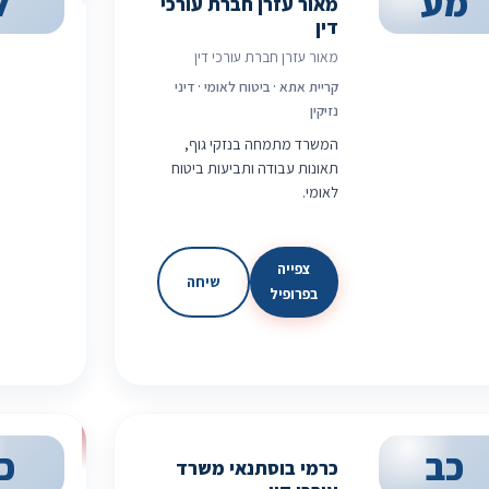
מע
ל
מאור עזרן חברת עורכי
דין
מאור עזרן חברת עורכי דין
קריית אתא · ביטוח לאומי · דיני
נזיקין
המשרד מתמחה בנזקי גוף,
תאונות עבודה ותביעות ביטוח
לאומי.
צפייה
שיחה
בפרופיל
כב
כ
כרמי בוסתנאי משרד