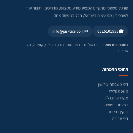
פורטל משפטי מתקדם המציע מידע מקצועי, מדריכים, וחיבור ישיר
לעורכי דין מתאימים בישראל, הכל בממשק אחד.
✉ info@jus-tice.co.il
0525101555
☎
כתובת בית עסק:
רחוב ראול ולנברג 18, מתחם CU, מגדל C, קומה 2, תל
אביב-יפו
תחומי התמחות
דיני משפחה וגירושין
משפט פלילי
מקרקעין ונדל"ן
רשלנות רפואית
נזיקין ותאונות
דיני עבודה