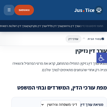
ילוג לתוכן
Jus
Tice
וואטסאפ
☰
פתיחת 
עורך דין גירושין
עורך דין פלילי
עורך דין מקרקעין
עורך דין רשלנות רפואית
תחומי חיפוש מרכזיים
עמוד הבית
עורכי דין
עורך דין נזיקין
פתח סרגל נגישות
מצאו עורך דין נזיקין: התחילו מהתחום, קראו את פרטי הפרופיל והשאירו
פנייה רק אחרי שהנתונים מתאימים לצורך שלכם.
מפת עורכי הדין, המשרדים ובתי המשפט
מציאת עורך דין