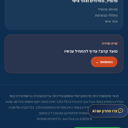
פרופיל, מסלולים ואזור אישי
פתיחת פרופיל
מסלולי הצטרפות
אזור אישי
פנייה מהירה
מועד קרוב? עדיף להתחיל עכשיו
וואטסאפ ←
תנאי שימוש
מדיניות פרטיות
ביטול ואספקה
מדיניות עריכה
הצהרת נגישות
יצירת קשר
המידע המופיע באתר Jus-Tice הינו מידע כללי בלבד ואינו מהווה ייעוץ משפטי מכל סוג שהוא.
קבלת החלטות על סמך המידע באתר היא באחריות המשתמש בלבד. בכל מקרה של סוגיה
צרו פתרון עם AI
משפטית יש להתייעץ עם עורך דין מוסמך.
© 2026 Jus-Tice.co.il. כל הזכויות שמורות.