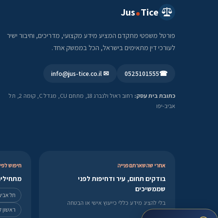
Jus
Tice
פורטל משפטי מתקדם המציע מידע מקצועי, מדריכים, וחיבור ישיר
לעורכי דין מתאימים בישראל, הכל בממשק אחד.
✉ info@jus-tice.co.il
0525101555
☎
כתובת בית עסק:
רחוב ראול ולנברג 18, מתחם CU, מגדל C, קומה 2, תל
אביב-יפו
אחרי שהשארתם פנייה
חיפוש לפי 
בודקים תחום, עיר ודחיפות לפני
מתחילים
שממשיכים
תל אביב
בלי להציג מידע כללי כייעוץ אישי או הבטחה
ראשון לצ
לתוצאה.