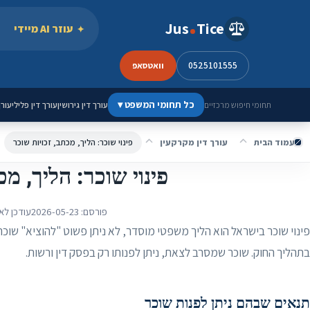
ילוג לתוכן
Jus
Tice
עוזר AI מיידי
0525101555
וואטסאפ
כל תחומי המשפט
▾
עורך דין גירושין
עורך דין פלילי
עורך
תחומי חיפוש מרכזיים
עמוד הבית
עורך דין מקרקעין
פינוי שוכר: הליך, מכתב, זכויות שוכר
פינוי שוכר: הליך, מכ
פורסם:
2026-05-23
עודכן לא
פינוי שוכר בישראל הוא הליך משפטי מוסדר, לא ניתן פשוט "להוציא" שוכר
בתהליך החוק. שוכר שמסרב לצאת, ניתן לפנותו רק בפסק דין ורשות.
תנאים שבהם ניתן לפנות שוכר