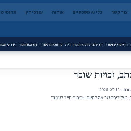
צור קשר
כלי AI משפטיים
אודות
עורכי דין
תחומי מ
 דין מקרקעין
עורך דין רשלנות רפואית
עורך דין נזיקין ותאונות
עורך דין תעבורה
עורך דין דיני עבוד
תב, זכויות שוכר
חרונה:
2026-07-12
. בעל דירה שרוצה לסיים שכירות חייב לעמוד