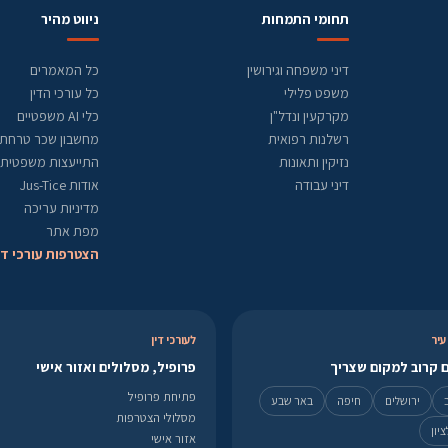
תחומי התמחות
ניווט מהיר
דיני משפחה וגירושין
כל המאמרים
משפט פלילי
כל עורכי הדין
מקרקעין ונדל"ן
כלי AI משפטיים
רשלנות רפואית
מחשבון שכר טרחת ע
נזיקין ותאונות
התייעצות משפטית
דיני עבודה
אודות Jus-Tice
מדיניות עריכה
מפת אתר
הצטרפות עורכי די
עיר
לעורכי דין
 קרוב למקום שצריך
פרופיל, מסלולים ואזור אישי
פתיחת פרופיל
ירושלים
חיפה
באר שבע
מסלולי הצטרפות
יון
אזור אישי