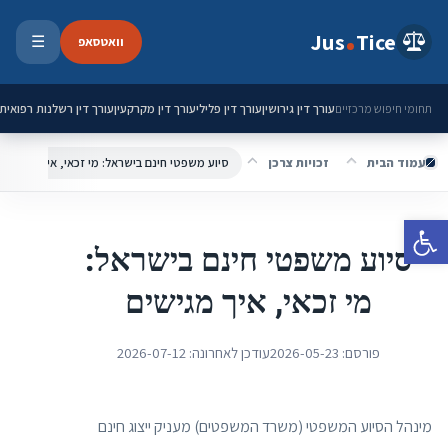
ילוג לתוכן
Jus
Tice
וואטסאפ
☰
פתיחת 
עורך דין גירושין
עורך דין פלילי
עורך דין מקרקעין
עורך דין רשלנות רפואית
תחומי חיפוש מרכזיים
עמוד הבית
זכויות צרכן
סיוע משפטי חינם בישראל: מי זכאי, איך מגישים
פתח סרגל נגישות
סיוע משפטי חינם בישראל:
מי זכאי, איך מגישים
פורסם:
2026-05-23
עודכן לאחרונה:
2026-07-12
מינהל הסיוע המשפטי (משרד המשפטים) מעניק ייצוג חינם