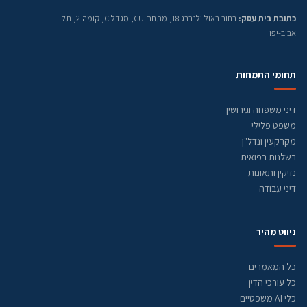
כתובת בית עסק:
רחוב ראול ולנברג 18, מתחם CU, מגדל C, קומה 2, תל
אביב-יפו
תחומי התמחות
דיני משפחה וגירושין
משפט פלילי
מקרקעין ונדל"ן
רשלנות רפואית
נזיקין ותאונות
דיני עבודה
ניווט מהיר
כל המאמרים
כל עורכי הדין
כלי AI משפטיים