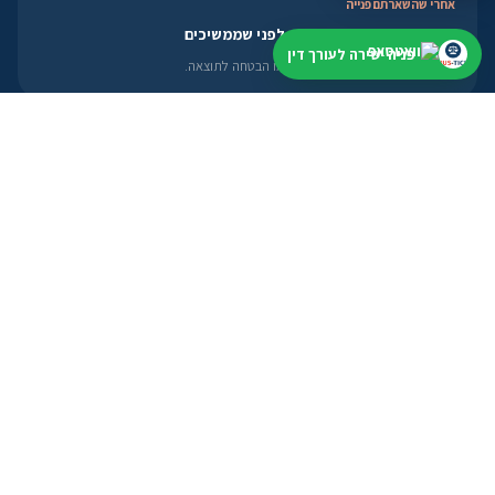
אחרי שהשארתם פנייה
בודקים תחום, עיר ודחיפות לפני שממשיכים
פניה ישירה לעורך דין
בלי להציג מידע כללי כייעוץ אישי או הבטחה לתוצאה.
חיפוש לפי עיר
מתחילים קרוב למקום שצריך
תל אביב
ירושלים
חיפה
באר שבע
ראשון לציון
לעורכי דין
פרופיל, מסלולים ואזור אישי
פתיחת פרופיל
מסלולי הצטרפות
אזור אישי