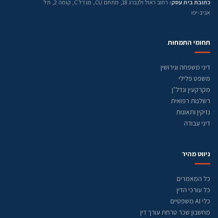
כתובת בית עסק:
רחוב ראול ולנברג 18, מתחם CU, מגדל C, קומה 2, תל
אביב-יפו
תחומי התמחות
דיני משפחה וגירושין
משפט פלילי
מקרקעין ונדל"ן
רשלנות רפואית
נזיקין ותאונות
דיני עבודה
ניווט מהיר
כל המאמרים
כל עורכי הדין
כלי AI משפטיים
מחשבון שכר טרחת עורך דין