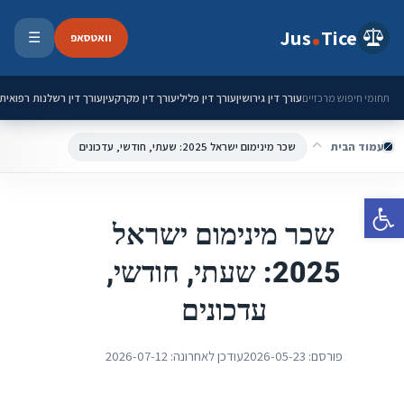
ילוג לתוכן
Jus
Tice
וואטסאפ
☰
פתיחת 
עורך דין גירושין
עורך דין פלילי
עורך דין מקרקעין
עורך דין רשלנות רפואית
תחומי חיפוש מרכזיים
עמוד הבית
שכר מינימום ישראל 2025: שעתי, חודשי, עדכונים
פתח סרגל נגישות
שכר מינימום ישראל
2025: שעתי, חודשי,
עדכונים
פורסם:
2026-05-23
עודכן לאחרונה:
2026-07-12