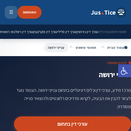
ילוג לתוכן
Jus
Tice
וואטסאפ
☰
פתיחת 
עורך דין גירושין
עורך דין פלילי
עורך דין מקרקעין
עורך דין רשלנות רפואית
תחומי חיפוש מרכזיים
עמוד הבית
תחומי משפט
ענייני ירושה
תחום משפטי
פתח סרגל נגישות
ענייני ירושה
מרכז מידע, עורכי דין וכלים דיגיטליים בתחום ענייני ירושה. העמוד נועד
לעזור להבין את הבעיה, לקרוא מדריכים רלוונטיים ולהשאיר פנייה
מסודרת.
עורכי דין בתחום