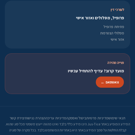
לעורכי דין
פרופיל, מסלולים ואזור אישי
פתיחת פרופיל
מסלולי הצטרפות
אזור אישי
פנייה מהירה
מועד קרוב? עדיף להתחיל עכשיו
וואטסאפ ←
תנאי שימוש
מדיניות פרטיות
ביטול ואספקה
מדיניות עריכה
הצהרת נגישות
יצירת קשר
המידע המופיע באתר Jus-Tice הינו מידע כללי בלבד ואינו מהווה ייעוץ משפטי מכל סוג שהוא.
קבלת החלטות על סמך המידע באתר היא באחריות המשתמש בלבד. בכל מקרה של סוגיה