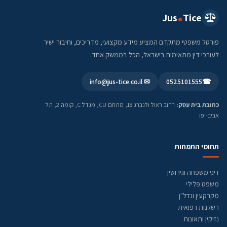
Jus
Tice
פורטל משפטי מתקדם המציע מידע מקצועי, מדריכים, וחיבור ישיר
לעורכי דין מתאימים בישראל, הכל בממשק אחד.
✉ info@jus-tice.co.il
0525101555
☎
כתובת בית עסק:
רחוב ראול ולנברג 18, מתחם CU, מגדל C, קומה 2, תל
אביב-יפו
תחומי התמחות
דיני משפחה וגירושין
משפט פלילי
מקרקעין ונדל"ן
רשלנות רפואית
נזיקין ותאונות