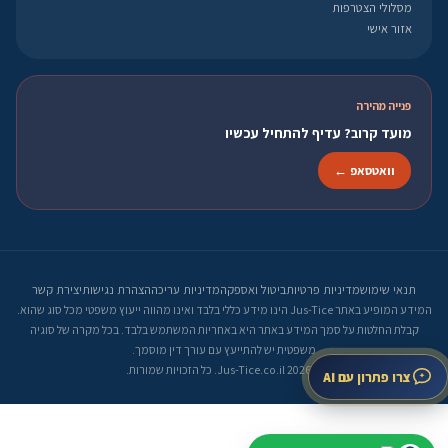
מסלולי הצטרפות
אזור אישי
פנייה מהירה
מועד קרוב? עדיף להתחיל עכשיו
וואטסאפ ←
תנאי שימוש
מדיניות פרטיות
ביטול ואספקה
מדיניות עריכה
הצהרת נגישות
יצירת קשר
המידע המופיע באתר Jus-Tice הינו מידע כללי בלבד ואינו מהווה ייעוץ משפטי מכל סוג שהוא.
קבלת החלטות על סמך המידע באתר היא באחריות המשתמש בלבד. בכל מקרה של סוגיה
משפטית יש להתייעץ עם עורך דין מוסמך.
© 2026 Jus-Tice.co.il. כל הזכויות שמורות.
צרו פתרון עם AI