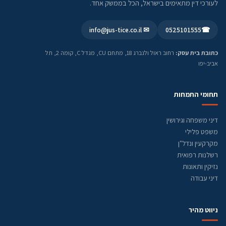
לעורכי דין מתאימים בישראל, הכל בממשק אחד.
✉ info@jus-tice.co.il
0525101555
☎
כתובת בית עסק:
רחוב ראול ולנברג 18, מתחם CU, מגדל C, קומה 2, תל
אביב-יפו
תחומי התמחות
דיני משפחה וגירושין
משפט פלילי
מקרקעין ונדל"ן
רשלנות רפואית
נזיקין ותאונות
דיני עבודה
ניווט מהיר