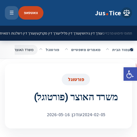
ילוג לתוכן
Jus
Tice
וואטסאפ
☰
פתיחת 
עורך דין גירושין
עורך דין פלילי
עורך דין מקרקעין
עורך דין רשלנות רפואית
תחומי חיפוש מרכזיים
עמוד הבית
מאמרים משפטיים
פורטוגל
משרד האוצר (פורטוגל)
פתח סרגל נגישות
פורטוגל
משרד האוצר (פורטוגל)
2024-02-05
עודכן: 2026-05-16